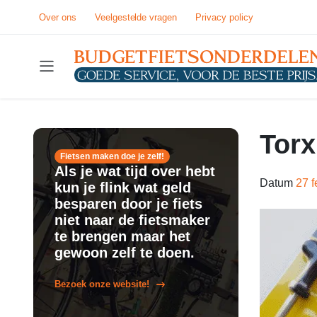
Over ons
Veelgestelde vragen
Privacy policy
Torx
Fietsen maken doe je zelf!
Als je wat tijd over hebt
Datum
27 f
kun je flink wat geld
besparen door je fiets
niet naar de fietsmaker
te brengen maar het
gewoon zelf te doen.
Bezoek onze website!