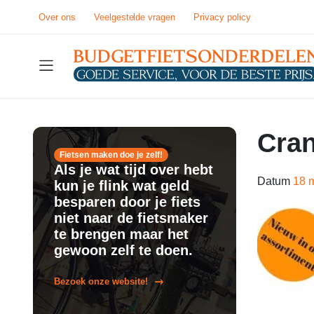
Over ons
Veelgestelde vragen
Privacy policy
Cra
Fietsen maken doe je zelf!
Als je wat tijd over hebt
Datum
18 
kun je flink wat geld
besparen door je fiets
niet naar de fietsmaker
te brengen maar het
gewoon zelf te doen.
Bezoek onze website!