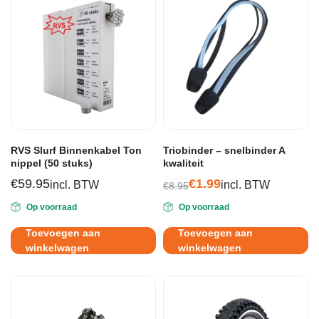
RVS Slurf Binnenkabel Ton
Triobinder – snelbinder A
nippel (50 stuks)
kwaliteit
€
59.95
€
1.99
incl. BTW
incl. BTW
€
8.95
Oorspronkelijke
Huidige
Op voorraad
Op voorraad
prijs
prijs
was:
is:
Toevoegen aan
Toevoegen aan
€8.95.
€1.99.
winkelwagen
winkelwagen