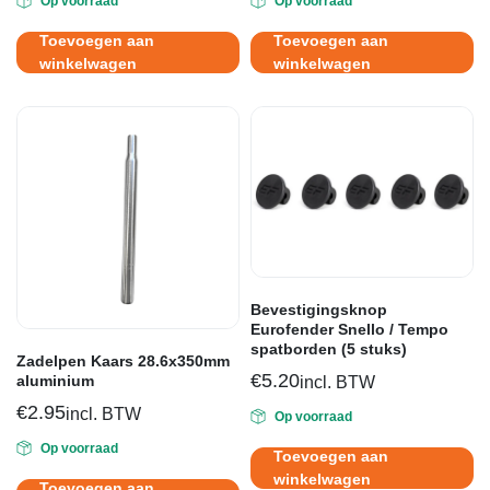
Op voorraad
Op voorraad
prijs
prijs
was:
is:
Toevoegen aan
Toevoegen aan
€64.70.
€35.95.
winkelwagen
winkelwagen
Bevestigingsknop
Eurofender Snello / Tempo
spatborden (5 stuks)
Zadelpen Kaars 28.6x350mm
€
5.20
aluminium
incl. BTW
€
2.95
incl. BTW
Op voorraad
Op voorraad
Toevoegen aan
winkelwagen
Toevoegen aan