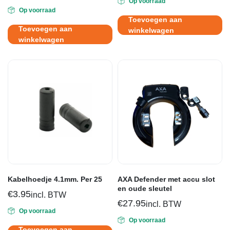
Op voorraad
Oorspronkelijke
Huidige
prijs
prijs
Op voorraad
prijs
prijs
was:
is:
Toevoegen aan
was:
is:
€13.95.
€8.95.
Toevoegen aan
winkelwagen
€27.95.
€15.95.
winkelwagen
Kabelhoedje 4.1mm. Per 25
AXA Defender met accu slot
en oude sleutel
€
3.95
incl. BTW
€
27.95
incl. BTW
Op voorraad
Op voorraad
Toevoegen aan