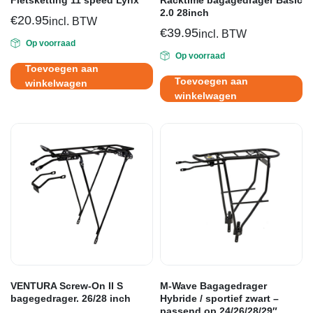
Fietsketting 11 speed Lynx
Racktime bagagedrager Basic
2.0 28inch
€
20.95
incl. BTW
€
39.95
incl. BTW
Op voorraad
Op voorraad
Toevoegen aan
Toevoegen aan
winkelwagen
winkelwagen
VENTURA Screw-On II S
M-Wave Bagagedrager
bagegedrager. 26/28 inch
Hybride / sportief zwart –
passend op 24/26/28/29″