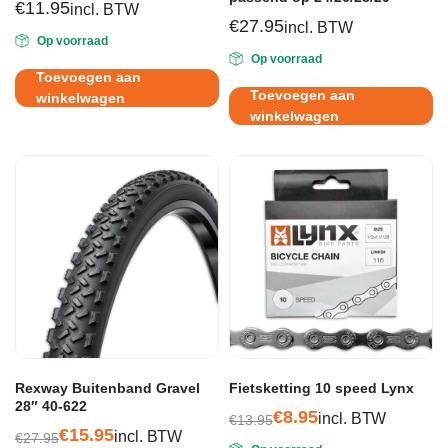
€
11.95
incl. BTW
€
27.95
incl. BTW
Op voorraad
Op voorraad
Toevoegen aan
Toevoegen aan
winkelwagen
winkelwagen
Rexway Buitenband Gravel
Fietsketting 10 speed Lynx
28″ 40-622
€
8.95
incl. BTW
€
13.95
€
15.95
Oorspronkelijke
Huidige
incl. BTW
€
27.95