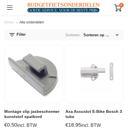
0
Home
Alle onderdelen
Filter
Sorteren:
n.
x.
js
js
Montage clip jasbeschermer
Axa Accuslot E-Bike Bosch 3
kunststof spatbord
tube
€
0.50
€
18.95
incl. BTW
incl. BTW