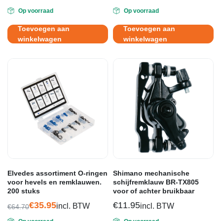
Op voorraad
Op voorraad
Toevoegen aan
Toevoegen aan
winkelwagen
winkelwagen
Elvedes assortiment O-ringen
Shimano mechanische
voor hevels en remklauwen.
schijfremklauw BR-TX805
200 stuks
voor of achter bruikbaar
€
35.95
€
11.95
incl. BTW
incl. BTW
€
64.70
Oorspronkelijke
Huidige