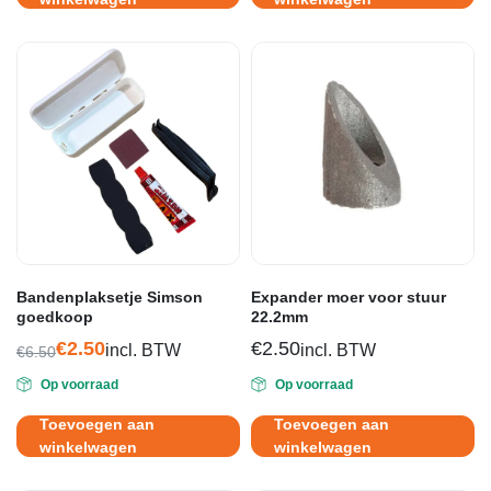
Bandenplaksetje Simson
Expander moer voor stuur
goedkoop
22.2mm
€
2.50
€
2.50
incl. BTW
incl. BTW
€
6.50
Oorspronkelijke
Huidige
Op voorraad
Op voorraad
prijs
prijs
was:
is:
Toevoegen aan
Toevoegen aan
€6.50.
€2.50.
winkelwagen
winkelwagen