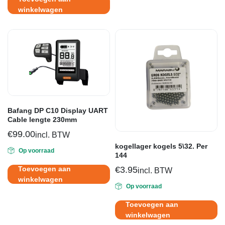
winkelwagen
Bafang DP C10 Display UART
Cable lengte 230mm
€
99.00
incl. BTW
kogellager kogels 5\32. Per
Op voorraad
144
€
3.95
Toevoegen aan
incl. BTW
winkelwagen
Op voorraad
Toevoegen aan
winkelwagen