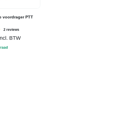
 voordrager PTT
Gewaardeerd
2 reviews
incl. BTW
rraad