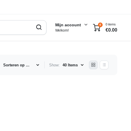
0 items
Mijn account
0
€
0.00
Welkom!
:
Show: