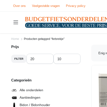
Over ons
Veelgestelde vragen
Privacy policy
Home
Producten getagged “fietsrekje”
Prijs
Enig r
FILTER
Min.
Max.
prijs
prijs
Categorieën
Alle onderdelen
Aanbiedingen
Bidon / Bidonhouder