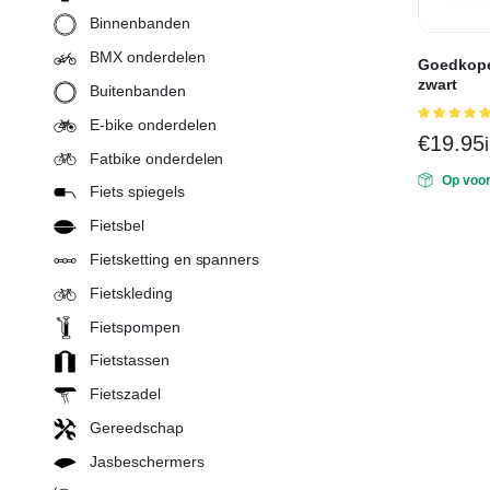
Binnenbanden
BMX onderdelen
Goedkope
zwart
Buitenbanden
E-bike onderdelen
5.00
uit 5
€
19.95
Fatbike onderdelen
Op voo
Fiets spiegels
Fietsbel
Fietsketting en spanners
Fietskleding
Fietspompen
Fietstassen
Fietszadel
Gereedschap
Jasbeschermers