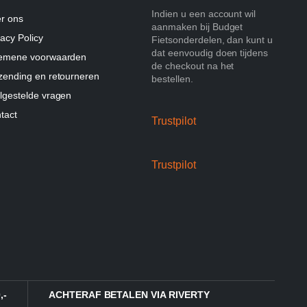
Indien u een account wil
r ons
aanmaken bij Budget
vacy Policy
Fietsonderdelen, dan kunt u
dat eenvoudig doen tijdens
emene voorwaarden
de checkout na het
zending en retourneren
bestellen.
lgestelde vragen
tact
Trustpilot
Trustpilot
,-
ACHTERAF BETALEN VIA RIVERTY