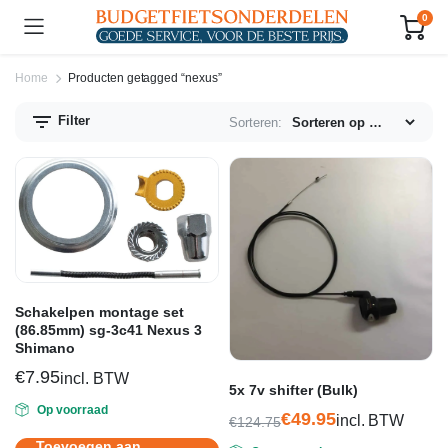
0
Home
Producten getagged “nexus”
Filter
Sorteren:
n.
x.
js
js
Schakelpen montage set
(86.85mm) sg-3c41 Nexus 3
Shimano
€
7.95
incl. BTW
5x 7v shifter (Bulk)
Op voorraad
€
49.95
incl. BTW
€
124.75
Oorspronkelijke
Huidige
Toevoegen aan