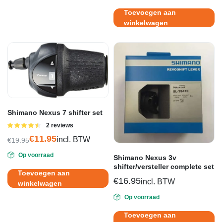
Toevoegen aan
winkelwagen
Shimano Nexus 7 shifter set
Gewaardeerd
2 reviews
4.50
uit 5
€
11.95
incl. BTW
€
19.95
Oorspronkelijke
Huidige
Op voorraad
prijs
prijs
Shimano Nexus 3v
shifter/versteller complete set
was:
is:
Toevoegen aan
€19.95.
€11.95.
€
16.95
incl. BTW
winkelwagen
Op voorraad
Toevoegen aan