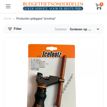
0
Home
Producten getagged “proshop”
Filter
Sorteren:
n.
x.
js
js