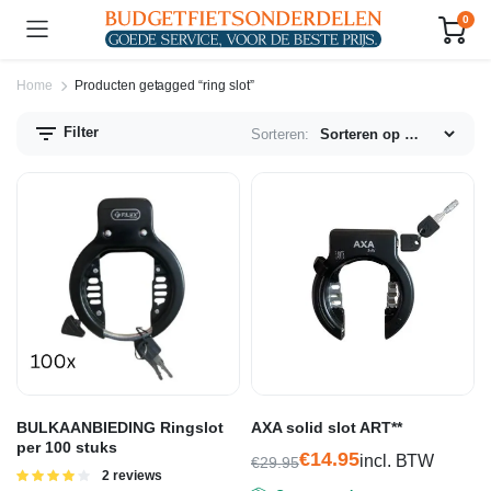
0
Home
Producten getagged “ring slot”
Filter
Sorteren:
n.
x.
js
js
BULKAANBIEDING Ringslot
AXA solid slot ART**
per 100 stuks
€
14.95
incl. BTW
€
29.95
Gewaardeerd
2 reviews
Oorspronkelijke
Huidige