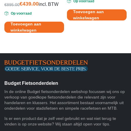
4.00
uit 5
Op voorraad
prijs
prijs
€
439.00
incl. BTW
€
895.00
Oorspronkelijke
Huidige
was:
is:
Toevoegen aan
Op voorraad
prijs
prijs
€29.95.
€14.95.
winkelwagen
was:
is:
Toevoegen aan
€895.00.
€439.00.
winkelwagen
Budget Fietsonderdelen
In de online Budget fietsonderdelen webshop focussen wij ons op
verkoop van goedkope fietsonderdelen die relevant zijn voor
handelaren en klussers. Het assortiment bestaat voornamelijk uit
onderdelen voor stadsfietsen en simpele racefietsen en MTB.
Is er een product dat je zelf veel gebruikt en wat niet terug te
vinden is op onze website? Wij staan altijd open voor tips.