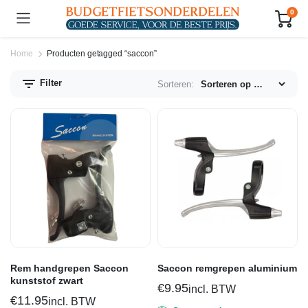
0
Home
Producten getagged “saccon”
Filter
Sorteren:
n.
x.
js
js
Rem handgrepen Saccon
Saccon remgrepen aluminium
kunststof zwart
€
9.95
incl. BTW
€
11.95
incl. BTW