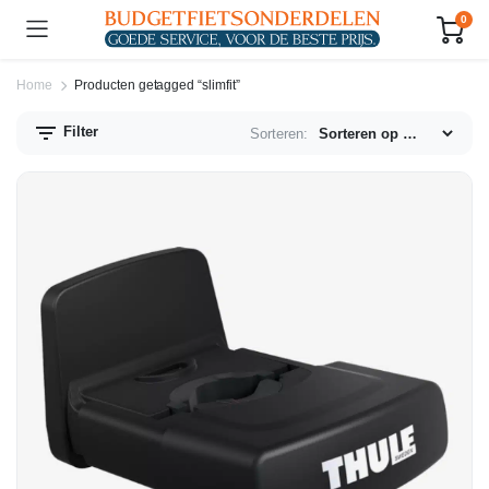
0
Home
Producten getagged “slimfit”
Filter
Sorteren:
n.
x.
js
js