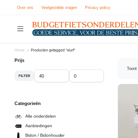
Over ons
Veelgestelde vragen
Privacy policy
Home
Producten getagged “slurf”
Prijs
Toont 
FILTER
Min.
Max.
prijs
prijs
Categorieën
Alle onderdelen
Aanbiedingen
Bidon / Bidonhouder