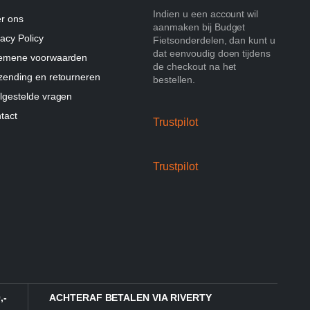
Indien u een account wil
r ons
aanmaken bij Budget
vacy Policy
Fietsonderdelen, dan kunt u
dat eenvoudig doen tijdens
emene voorwaarden
de checkout na het
zending en retourneren
bestellen.
lgestelde vragen
tact
Trustpilot
Trustpilot
,-
ACHTERAF BETALEN VIA RIVERTY