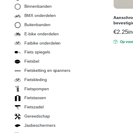
Binnenbanden
BMX onderdelen
Aanschro
bevestig
Buitenbanden
€
2.25
i
E-bike onderdelen
Op voo
Fatbike onderdelen
Fiets spiegels
Fietsbel
Fietsketting en spanners
Fietskleding
Fietspompen
Fietstassen
Fietszadel
Gereedschap
Jasbeschermers