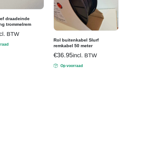
ef draadeinde
ing trommelrem
ncl. BTW
Rol buitenkabel Slurf
rraad
remkabel 50 meter
€
36.95
incl. BTW
Op voorraad