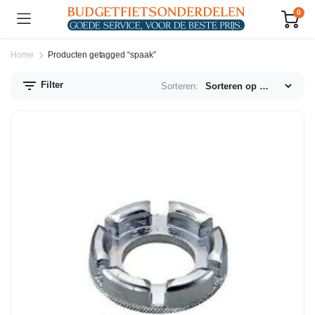
0
Home
Producten getagged “spaak”
Filter
Sorteren:
n.
x.
js
js