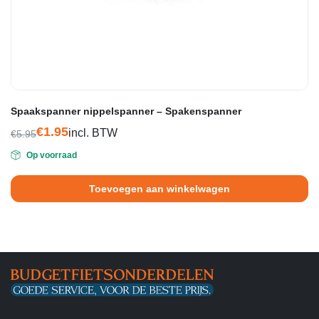
Spaakspanner nippelspanner – Spakenspanner
€
1.95
incl. BTW
€
5.95
Oorspronkelijke
Huidige
Op voorraad
prijs
prijs
was:
is:
Toevoegen aan winkelwagen
€5.95.
€1.95.