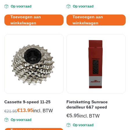
Oorspronkelijke
Huidige
Op voorraad
Op voorraad
prijs
prijs
was:
is:
Toevoegen aan
Toevoegen aan
€7.95.
€4.25.
winkelwagen
winkelwagen
Cassette 9-speed 11-25
Fietsketting Sunrace
derailleur 6&7 speed
€
13.95
incl. BTW
€
21.95
€
5.95
Oorspronkelijke
Huidige
incl. BTW
Op voorraad
prijs
prijs
Op voorraad
was:
is: