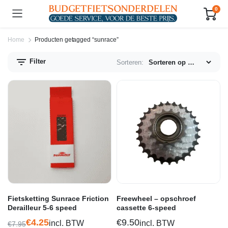
0
Home
Producten getagged “sunrace”
Filter
Sorteren:
n.
x.
js
js
Fietsketting Sunrace Friction
Freewheel – opschroef
Derailleur 5-6 speed
cassette 6-speed
€
4.25
€
9.50
incl. BTW
incl. BTW
€
7.95