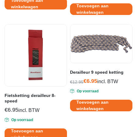
Toevoegen aan
€21.95.
€13.95.
Toevoegen aan
winkelwagen
winkelwagen
Derailleur 9 speed ketting
€
6.95
incl. BTW
€
12.95
Oorspronkelijke
Huidige
Op voorraad
prijs
prijs
Fietsketting derailleur 8-
was:
is:
speed
Toevoegen aan
€12.95.
€6.95.
winkelwagen
€
6.95
incl. BTW
Op voorraad
Toevoegen aan