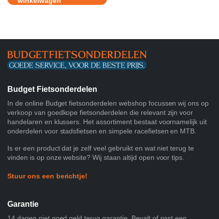
winkelwagen
Budget Fietsonderdelen
In de online Budget fietsonderdelen webshop focussen wij ons op
verkoop van goedkope fietsonderdelen die relevant zijn voor
handelaren en klussers. Het assortiment bestaat voornamelijk uit
onderdelen voor stadsfietsen en simpele racefietsen en MTB.
Is er een product dat je zelf veel gebruikt en wat niet terug te
vinden is op onze website? Wij staan altijd open voor tips.
Stuur ons een berichtje!
Garantie
14 dagen niet goed geld terug garantie. Bevalt of past een