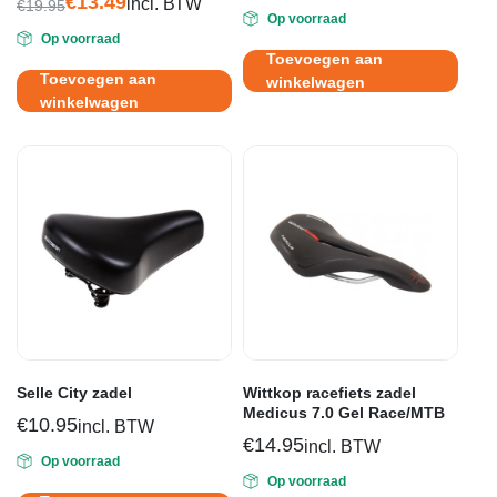
€
13.49
incl. BTW
€
19.95
Op voorraad
Oorspronkelijke
Huidige
Op voorraad
prijs
prijs
Toevoegen aan
was:
is:
Toevoegen aan
winkelwagen
€19.95.
€13.49.
winkelwagen
Selle City zadel
Wittkop racefiets zadel
Medicus 7.0 Gel Race/MTB
€
10.95
incl. BTW
€
14.95
incl. BTW
Op voorraad
Op voorraad