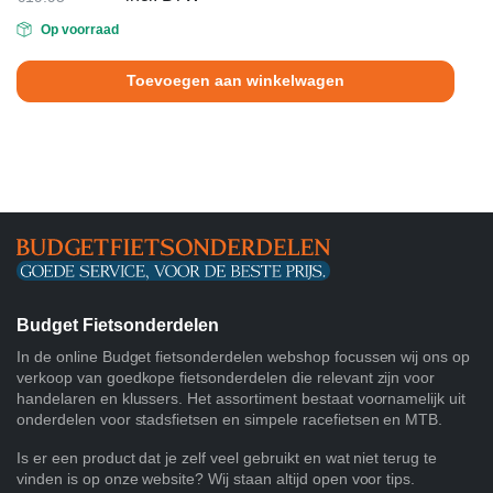
Oorspronkelijke
Huidige
Op voorraad
prijs
prijs
was:
is:
Toevoegen aan winkelwagen
€19.95.
€13.95.
Budget Fietsonderdelen
In de online Budget fietsonderdelen webshop focussen wij ons op
verkoop van goedkope fietsonderdelen die relevant zijn voor
handelaren en klussers. Het assortiment bestaat voornamelijk uit
onderdelen voor stadsfietsen en simpele racefietsen en MTB.
Is er een product dat je zelf veel gebruikt en wat niet terug te
vinden is op onze website? Wij staan altijd open voor tips.