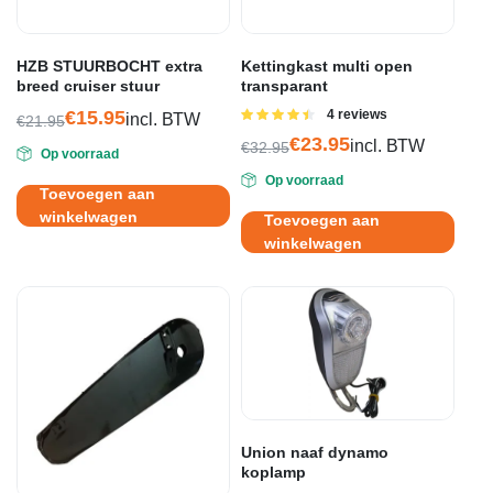
HZB STUURBOCHT extra
Kettingkast multi open
breed cruiser stuur
transparant
€
15.95
Gewaardeerd
4 reviews
incl. BTW
€
21.95
4.50
uit 5
Oorspronkelijke
Huidige
€
23.95
incl. BTW
€
32.95
Op voorraad
prijs
prijs
Oorspronkelijke
Huidige
Op voorraad
was:
is:
prijs
prijs
Toevoegen aan
€21.95.
€15.95.
was:
is:
winkelwagen
Toevoegen aan
€32.95.
€23.95.
winkelwagen
Union naaf dynamo
koplamp