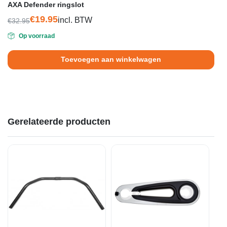
AXA Defender ringslot
€
19.95
incl. BTW
€
32.95
Oorspronkelijke
Huidige
Op voorraad
prijs
prijs
was:
is:
Toevoegen aan winkelwagen
€32.95.
€19.95.
Gerelateerde producten