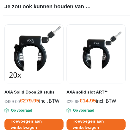
Je zou ook kunnen houden van …
AXA Solid Doos 20 stuks
AXA solid slot ART**
€
279.95
€
14.95
incl. BTW
incl. BTW
€
499.00
€
29.95
Oorspronkelijke
Huidige
Oorspronkelijke
Huidige
Op voorraad
Op voorraad
prijs
prijs
prijs
prijs
was:
is:
was:
is:
Toevoegen aan
Toevoegen aan
€499.00.
€279.95.
€29.95.
€14.95.
winkelwagen
winkelwagen