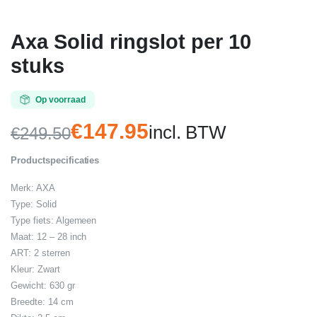
Axa Solid ringslot per 10
stuks
Op voorraad
€
147.95
incl. BTW
€
249.50
Oorspronkelijke
Huidige
Productspecificaties
prijs
prijs
Merk: AXA
was:
is:
Type: Solid
€249.50.
€147.95.
Type fiets: Algemeen
Maat: 12 – 28 inch
ART: 2 sterren
Kleur: Zwart
Gewicht: 630 gr
Breedte: 14 cm