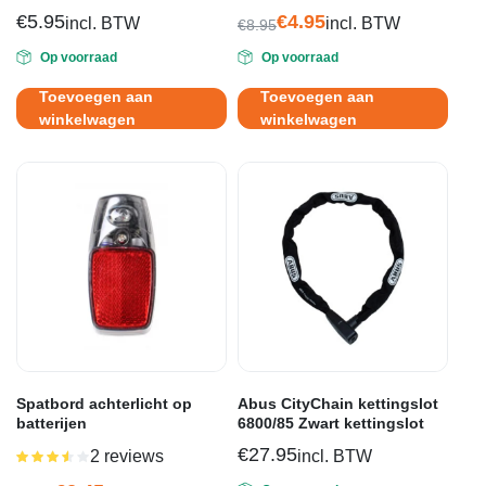
€
5.95
€
4.95
incl. BTW
incl. BTW
€
8.95
Oorspronkelijke
Huidige
Op voorraad
Op voorraad
prijs
prijs
was:
is:
Toevoegen aan
Toevoegen aan
€8.95.
€4.95.
winkelwagen
winkelwagen
Spatbord achterlicht op
Abus CityChain kettingslot
batterijen
6800/85 Zwart kettingslot
€
27.95
2 reviews
incl. BTW
Gewaardeerd
3.50
uit