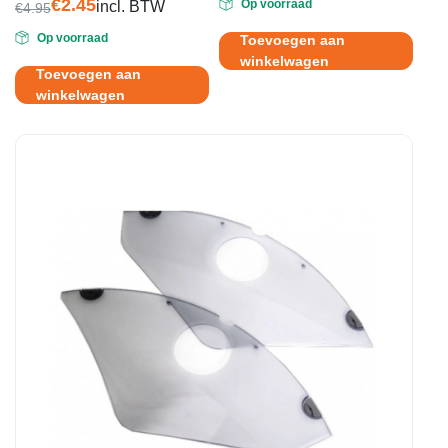
5
€
2.45
Op voorraad
incl. BTW
€
4.95
Oorspronkelijke
Huidige
Op voorraad
Toevoegen aan
prijs
prijs
winkelwagen
was:
is:
Toevoegen aan
€4.95.
€2.45.
winkelwagen