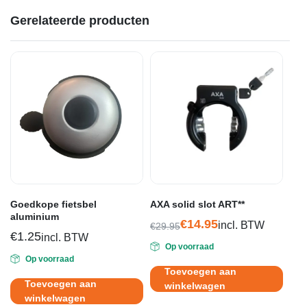
Gerelateerde producten
Goedkope fietsbel
AXA solid slot ART**
aluminium
€
14.95
incl. BTW
€
29.95
€
1.25
Oorspronkelijke
Huidige
incl. BTW
Op voorraad
prijs
prijs
Op voorraad
was:
is:
Toevoegen aan
€29.95.
€14.95.
Toevoegen aan
winkelwagen
winkelwagen