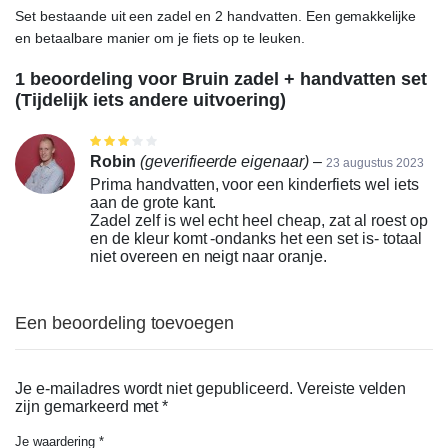
Set bestaande uit een zadel en 2 handvatten. Een gemakkelijke
en betaalbare manier om je fiets op te leuken.
1 beoordeling voor
Bruin zadel + handvatten set
(Tijdelijk iets andere uitvoering)
Gewaardeerd
3
uit 5
Robin
(geverifieerde eigenaar)
–
23 augustus 2023
Prima handvatten, voor een kinderfiets wel iets
aan de grote kant.
Zadel zelf is wel echt heel cheap, zat al roest op
en de kleur komt -ondanks het een set is- totaal
niet overeen en neigt naar oranje.
Een beoordeling toevoegen
Je e-mailadres wordt niet gepubliceerd.
Vereiste velden
zijn gemarkeerd met
*
Je waardering
*