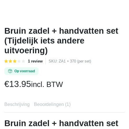
Bruin zadel + handvatten set
(Tijdelijk iets andere
uitvoering)
Gewaardeerd
1
1
review
SKU:
ZA1 + 370 (per set)
3.00
op
5
Op voorraad
gebaseerd
op
€
13.95
incl. BTW
klant
waardering
Beschrijving
Beoordelingen (1)
Bruin zadel + handvatten set