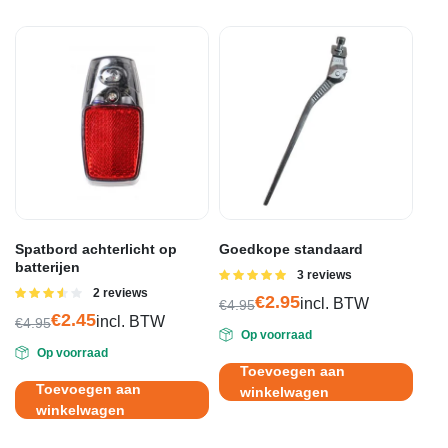
Spatbord achterlicht op
Goedkope standaard
batterijen
Gewaardeerd
3 reviews
5.00
uit 5
Gewaardeerd
2 reviews
€
2.95
incl. BTW
€
4.95
3.50
uit
€
2.45
Oorspronkelijke
Huidige
incl. BTW
5
€
4.95
Op voorraad
Oorspronkelijke
Huidige
prijs
prijs
Op voorraad
prijs
prijs
was:
is:
Toevoegen aan
was:
is:
€4.95.
€2.95.
Toevoegen aan
winkelwagen
€4.95.
€2.45.
winkelwagen