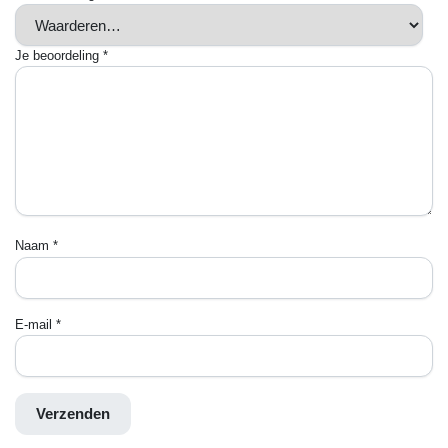
Je beoordeling
*
Naam
*
E-mail
*