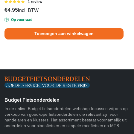
Gewaardeerd
1 review
5.00
uit 5
€
4.95
incl. BTW
Op voorraad
Toevoegen aan winkelwagen
Budget Fietsonderdelen
In de online Budget fietsonderdelen webshop focussen wij ons op
verkoop van goedkope fietsonderdelen die relevant zijn voor
handelaren en klussers. Het assortiment bestaat voornamelijk uit
onderdelen voor stadsfietsen en simpele racefietsen en MTB.