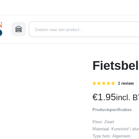
Fietsbel
Gewaardeer
1
1
review
5.00
op 5
gebaseerd
€
1.95
incl. 
op
klant
waardering
Productspecificaties
Kleur: Zwart
Materiaal: Kunststof / al
Type fiets: Algemeen