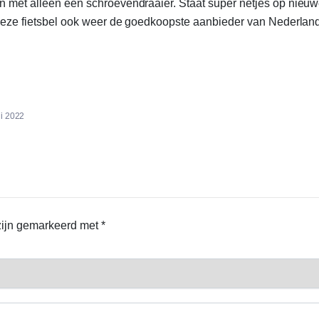
en met alleen een schroevendraaier. Staat super netjes op nieuw
t deze fietsbel ook weer de goedkoopste aanbieder van Nederland.
li 2022
 zijn gemarkeerd met
*