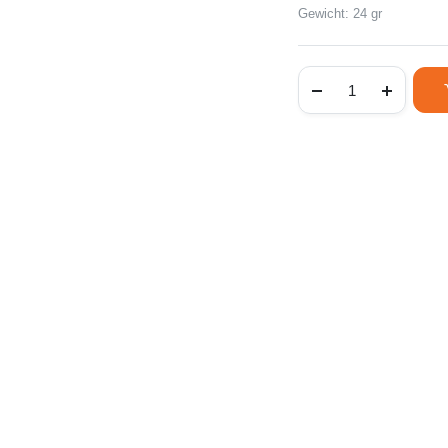
Gewicht: 24 gr
Fietsbel
decibel
zwart
aantal