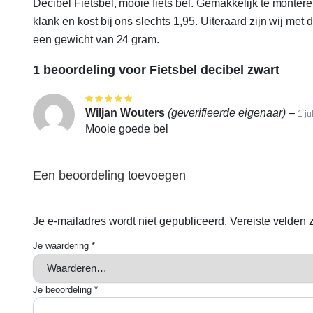
Decibel Fietsbel, mooie fiets bel. Gemakkelijk te monter
klank en kost bij ons slechts 1,95. Uiteraard zijn wij me
een gewicht van 24 gram.
1 beoordeling voor
Fietsbel decibel zwart
Gewaardeerd
5
uit 5
Wiljan Wouters
(geverifieerde eigenaar)
–
1 ju
Mooie goede bel
Een beoordeling toevoegen
Je e-mailadres wordt niet gepubliceerd.
Vereiste velden
Je waardering
*
Je beoordeling
*