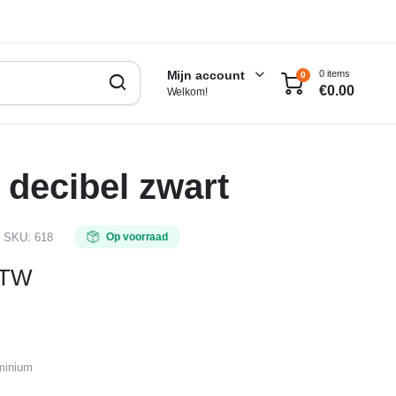
0 items
Mijn account
0
€
0.00
Welkom!
 decibel zwart
d
SKU:
618
Op voorraad
BTW
uminium