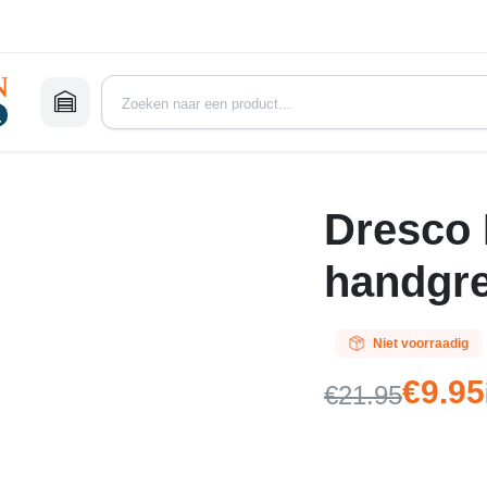
Dresco 
handgr
Niet voorraadig
€
9.95
€
21.95
Oorspronke
Huidige
prijs
prijs