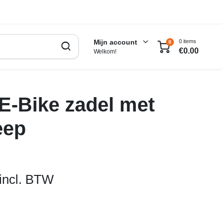
0 items
Mijn account
0
€
0.00
Welkom!
E-Bike zadel met
eep
incl. BTW
lijke