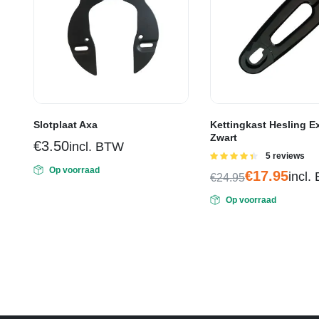
Slotplaat Axa
Kettingkast Hesling E
Zwart
€
3.50
incl. BTW
Gewaardeerd
5 reviews
4.40
uit 5
Op voorraad
€
17.95
incl.
€
24.95
Oorspronkelijke
Huidige
Op voorraad
prijs
prijs
was:
is:
€24.95.
€17.95.