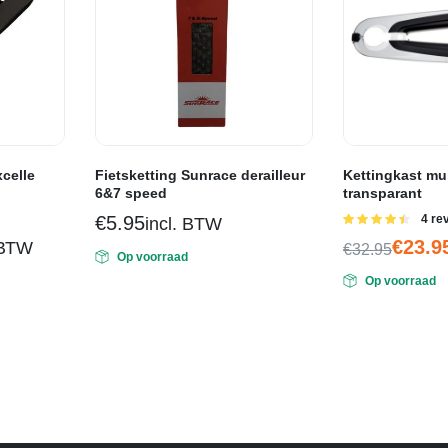
xcelle
Fietsketting Sunrace derailleur
Kettingkast mu
6&7 speed
transparant
€
5.95
Gewaa
4 re
incl. BTW
4.50
uit 5
€
23.9
 BTW
€
32.95
Op voorraad
Oorspronkel
Huidige
Op voorraad
prijs
prijs
was:
is:
€32.95.
€23.95.