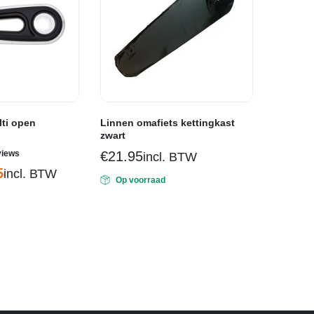
lti open
Linnen omafiets kettingkast
zwart
rdeerd
views
€
21.95
incl. BTW
5
incl. BTW
Op voorraad
ijke