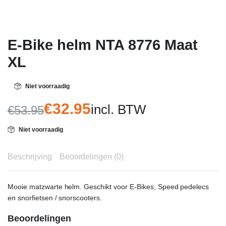
E-Bike helm NTA 8776 Maat
XL
Niet voorraadig
€
32.95
incl. BTW
€
53.95
Oorspronkelijke
Huidige
Niet voorraadig
prijs
prijs
was:
is:
Beschrijving
Beoordelingen (0)
€53.95.
€32.95.
Mooie matzwarte helm. Geschikt voor E-Bikes, Speed pedelecs
en snorfietsen / snorscooters.
Beoordelingen