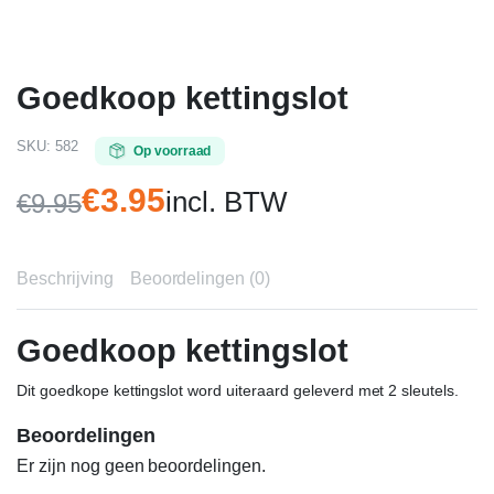
Goedkoop kettingslot
SKU:
582
Op voorraad
€
3.95
incl. BTW
€
9.95
Oorspronkelijke
Huidige
prijs
prijs
Beschrijving
Beoordelingen (0)
was:
is:
€9.95.
€3.95.
Goedkoop kettingslot
Dit goedkope kettingslot word uiteraard geleverd met 2 sleutels.
Beoordelingen
Er zijn nog geen beoordelingen.