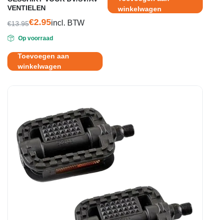
€19.95.
€11.95.
VENTIELEN
winkelwagen
€
2.95
incl. BTW
€
13.95
Oorspronkelijke
Huidige
Op voorraad
prijs
prijs
was:
is:
Toevoegen aan
€13.95.
€2.95.
winkelwagen