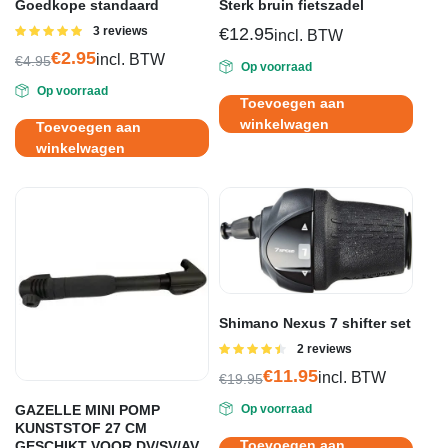
Goedkope standaard
Sterk bruin fietszadel
Gewaardeerd
3 reviews
€
12.95
incl. BTW
5.00
uit 5
€
2.95
incl. BTW
€
4.95
Op voorraad
Oorspronkelijke
Huidige
Op voorraad
prijs
prijs
Toevoegen aan
was:
is:
winkelwagen
Toevoegen aan
€4.95.
€2.95.
winkelwagen
Shimano Nexus 7 shifter set
Gewaardeerd
2 reviews
4.50
uit 5
€
11.95
incl. BTW
€
19.95
Oorspronkelijke
Huidige
GAZELLE MINI POMP
Op voorraad
prijs
prijs
KUNSTSTOF 27 CM
was:
is:
Toevoegen aan
GESCHIKT VOOR DV/SV/AV