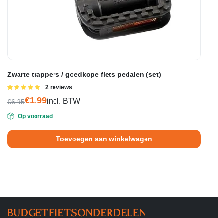
Zwarte trappers / goedkope fiets pedalen (set)
Gewaardeerd
2 reviews
5.00
uit 5
€
1.99
incl. BTW
€
6.95
Oorspronkelijke
Huidige
Op voorraad
prijs
prijs
was:
is:
Toevoegen aan winkelwagen
€6.95.
€1.99.