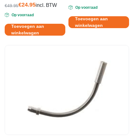
5.00
uit 5
€
24.95
incl. BTW
€
49.95
Op voorraad
Oorspronkelijke
Huidige
Op voorraad
prijs
prijs
Toevoegen aan
was:
is:
winkelwagen
Toevoegen aan
€49.95.
€24.95.
winkelwagen