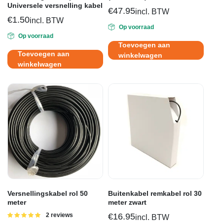
Universele versnelling kabel
€
47.95
incl. BTW
€
1.50
incl. BTW
Op voorraad
Op voorraad
Toevoegen aan
Toevoegen aan
winkelwagen
winkelwagen
Versnellingskabel rol 50
Buitenkabel remkabel rol 30
meter
meter zwart
Gewaardeerd
2 reviews
€
16.95
incl. BTW