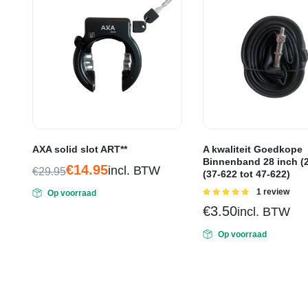
AXA solid slot ART**
A kwaliteit Goedkope
Binnenband 28 inch (2
€
14.95
incl. BTW
€
29.95
(37-622 tot 47-622)
Oorspronkelijke
Huidige
Gewaardeerd
1 review
Op voorraad
prijs
prijs
5.00
uit 5
€
3.50
incl. BTW
was:
is:
€29.95.
€14.95.
Op voorraad