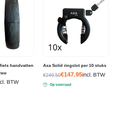
iets handvatten
Axa Solid ringslot per 10 stuks
rdeerd
view
€
147.95
incl. BTW
€
249.50
Oorspronkelijke
Huidige
ncl. BTW
Op voorraad
prijs
prijs
ijke
was:
is:
€249.50.
€147.95.