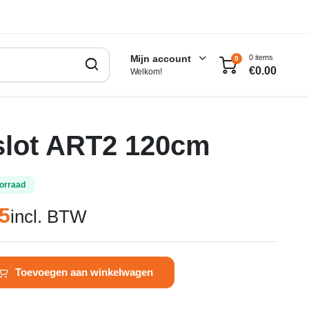
0 items
Mijn account
0
€
0.00
Welkom!
slot ART2 120cm
orraad
5
incl. BTW
lijke
Toevoegen aan winkelwagen