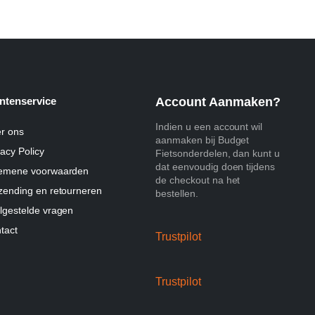
ntenservice
Account Aanmaken?
Indien u een account wil
r ons
aanmaken bij Budget
vacy Policy
Fietsonderdelen, dan kunt u
dat eenvoudig doen tijdens
emene voorwaarden
de checkout na het
zending en retourneren
bestellen.
lgestelde vragen
tact
Trustpilot
Trustpilot