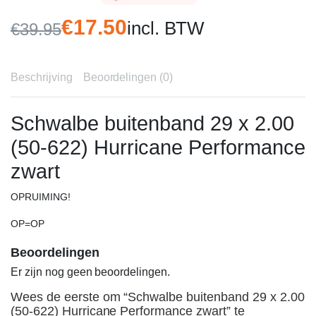
€
17.50
incl. BTW
€
39.95
Oorspronkelijke
Huidige
prijs
prijs
Beschrijving
Beoordelingen (0)
was:
is:
€39.95.
€17.50.
Schwalbe buitenband 29 x 2.00
(50-622) Hurricane Performance
zwart
OPRUIMING!
OP=OP
Beoordelingen
Er zijn nog geen beoordelingen.
Wees de eerste om “Schwalbe buitenband 29 x 2.00
(50-622) Hurricane Performance zwart” te