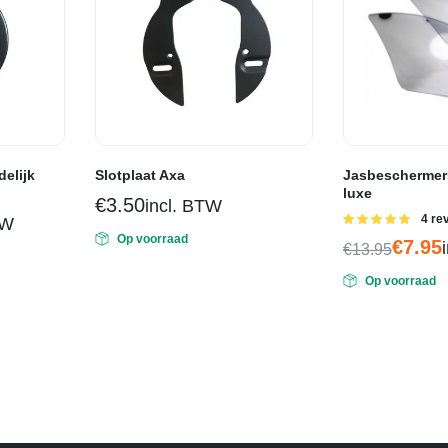
delijk
Slotplaat Axa
Jasbeschermers
luxe
€
3.50
incl. BTW
Gewaa
4 re
TW
5.00
uit 5
Op voorraad
€
7.95
€
13.95
Oorspronkel
Huidige
Op voorraad
prijs
prijs
was:
is:
€13.95.
€7.95.