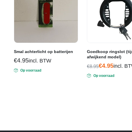
Smal achterlicht op batterijen
Goedkoop ringslot (tij
afwijkend model)
€
4.95
incl. BTW
€
4.95
incl. B
€
8.95
Op voorraad
Oorspronkelijke
Huidige
Op voorraad
prijs
prijs
was:
is:
€8.95.
€4.95.