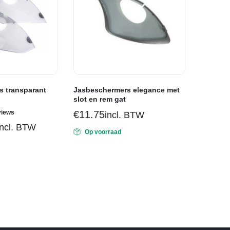
 transparant
Jasbeschermers elegance met
slot en rem gat
rdeerd
views
€
11.75
incl. BTW
incl. BTW
Op voorraad
ijke