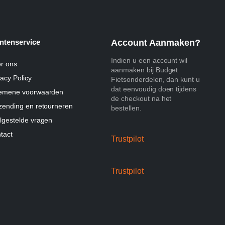
ntenservice
Account Aanmaken?
Indien u een account wil
r ons
aanmaken bij Budget
vacy Policy
Fietsonderdelen, dan kunt u
dat eenvoudig doen tijdens
emene voorwaarden
de checkout na het
zending en retourneren
bestellen.
lgestelde vragen
tact
Trustpilot
Trustpilot