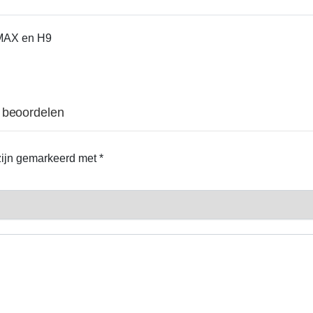
8 MAX en H9
e beoordelen
 zijn gemarkeerd met
*