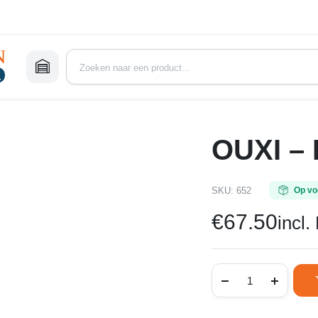
OUXI – D
SKU:
652
Op vo
€
67.50
incl
OUXI
-
Display
(2.0)
(M5)