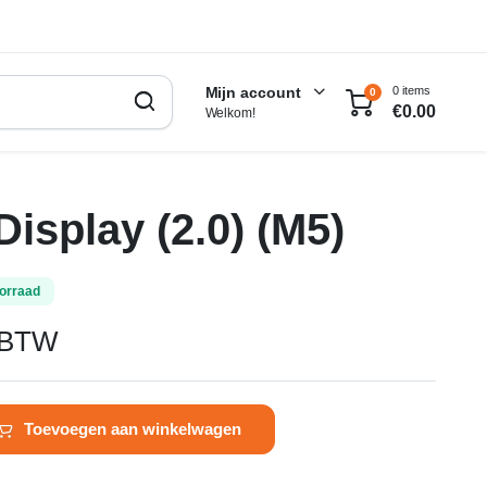
0 items
Mijn account
0
€
0.00
Welkom!
isplay (2.0) (M5)
orraad
. BTW
Toevoegen aan winkelwagen