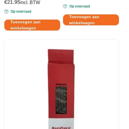
€
21.95
Oorspronkelijke
Huidige
incl. BTW
Op voorraad
prijs
prijs
Op voorraad
was:
is:
Toevoegen aan
€29.95.
€14.95.
Toevoegen aan
winkelwagen
winkelwagen