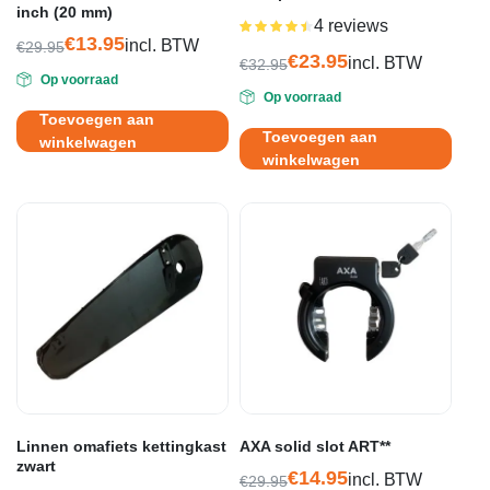
inch (20 mm)
4 reviews
Gewaardeerd
€
13.95
4.50
uit 5
incl. BTW
€
29.95
€
23.95
Oorspronkelijke
Huidige
incl. BTW
€
32.95
Oorspronkelijke
Huidige
Op voorraad
prijs
prijs
Op voorraad
prijs
prijs
was:
is:
Toevoegen aan
was:
is:
€29.95.
€13.95.
Toevoegen aan
winkelwagen
€32.95.
€23.95.
winkelwagen
Linnen omafiets kettingkast
AXA solid slot ART**
zwart
€
14.95
incl. BTW
€
29.95