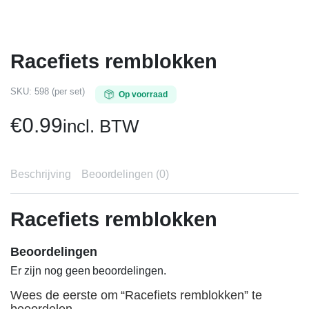
Racefiets remblokken
SKU:
598 (per set)
Op voorraad
€
0.99
incl. BTW
Beschrijving
Beoordelingen (0)
Racefiets remblokken
Beoordelingen
Er zijn nog geen beoordelingen.
Wees de eerste om “Racefiets remblokken” te