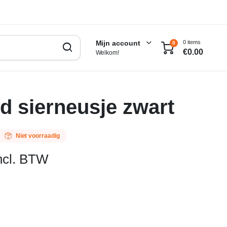
0 items
Mijn account
0
€
0.00
Welkom!
d sierneusje zwart
Niet voorraadig
ncl. BTW
lijke