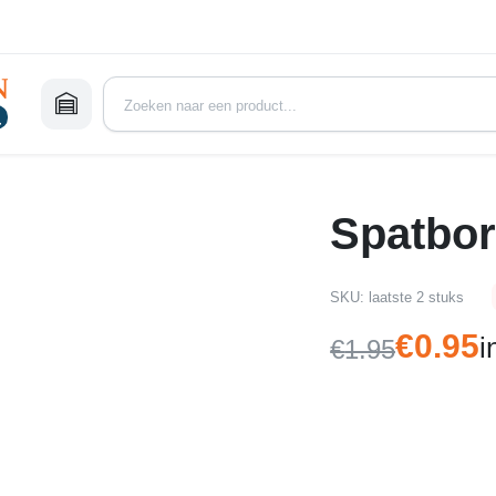
Spatbor
SKU:
laatste 2 stuks
€
0.95
i
€
1.95
Oorspronke
Huidige
prijs
prijs
was:
is:
€1.95.
€0.95.