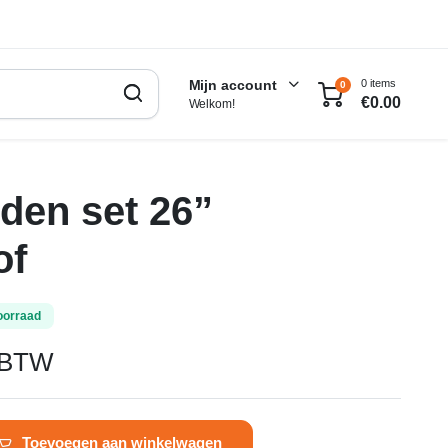
0 items
Mijn account
0
€
0.00
Welkom!
den set 26”
of
oorraad
. BTW
Toevoegen aan winkelwagen