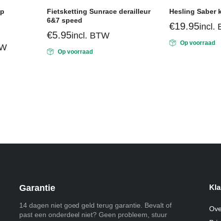
op
Fietsketting Sunrace derailleur
Hesling Saber 
6&7 speed
€
19.95
incl.
€
5.95
incl. BTW
Op voorraad
TW
Op voorraad
Garantie
Kla
14 dagen niet goed geld terug garantie. Bevalt of
Ove
past een onderdeel niet? Geen probleem, stuur