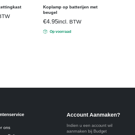
kettingkast
Koplamp op batterijen met
beugel
 BTW
€
4.95
incl. BTW
Op voorraad
ntenservice
Account Aanmaken?
Indien u een account wil
r ons
aanmaken bij Budget