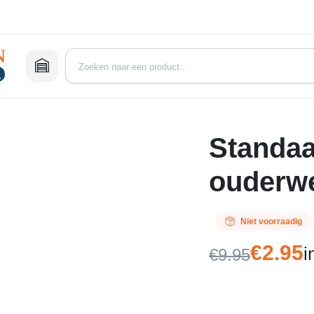
Standaa
ouderw
Niet voorraadig
€
2.95
i
€
9.95
Oorspronke
Huidige
prijs
prijs