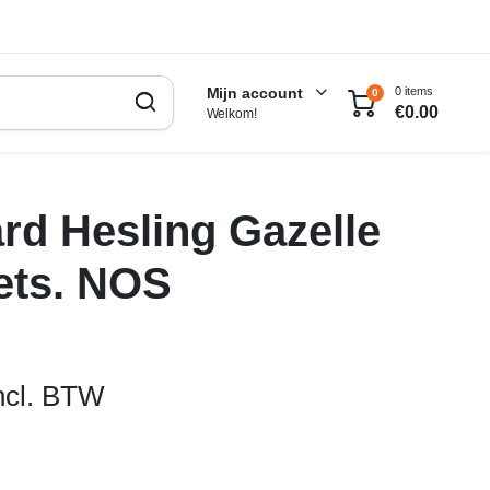
0 items
Mijn account
0
€
0.00
Welkom!
rd Hesling Gazelle
ets. NOS
ncl. BTW
lijke