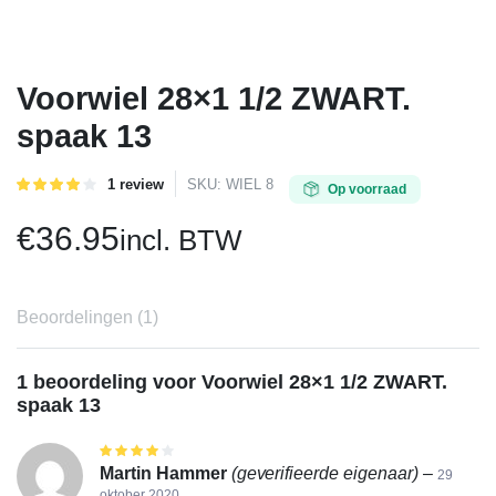
Voorwiel 28×1 1/2 ZWART.
spaak 13
Gewaardeerd
1
1
review
SKU:
WIEL 8
Op voorraad
4.00
op 5
gebaseerd
€
36.95
incl. BTW
op
klant
waardering
Beoordelingen (1)
1 beoordeling voor
Voorwiel 28×1 1/2 ZWART.
spaak 13
Gewaardeerd
4
uit 5
Martin Hammer
(geverifieerde eigenaar)
–
29
oktober 2020