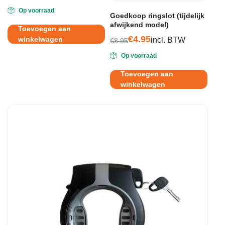
Oorspronkelijke
Huidige
Op voorraad
prijs
prijs
Goedkoop ringslot (tijdelijk
was:
is:
afwijkend model)
Toevoegen aan
€12.95.
€6.95.
€
4.95
winkelwagen
incl. BTW
€
8.95
Oorspronkelijke
Huidige
Op voorraad
prijs
prijs
was:
is:
Toevoegen aan
€8.95.
€4.95.
winkelwagen