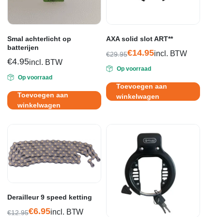
Smal achterlicht op
AXA solid slot ART**
batterijen
€
14.95
incl. BTW
€
29.95
€
4.95
Oorspronkelijke
Huidige
incl. BTW
Op voorraad
prijs
prijs
Op voorraad
was:
is:
Toevoegen aan
€29.95.
€14.95.
Toevoegen aan
winkelwagen
winkelwagen
Derailleur 9 speed ketting
€
6.95
incl. BTW
€
12.95