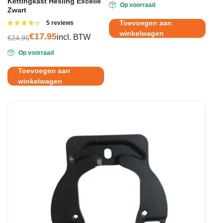
Kettingkast Hesling Excelle
Op voorraad
Zwart
Toevoegen aan
Gewaardeerd
5 reviews
4.40
uit 5
winkelwagen
€
17.95
incl. BTW
€
24.95
Oorspronkelijke
Huidige
Op voorraad
prijs
prijs
was:
is:
Toevoegen aan
€24.95.
€17.95.
winkelwagen