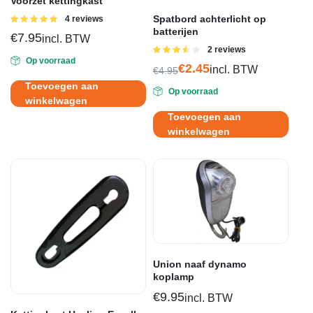
Voorzet kettingkast
Spatbord achterlicht op
Gewaardeerd
4 reviews
5.00
uit 5
batterijen
€
7.95
incl. BTW
Gewaardeerd
2 reviews
3.50
uit
Op voorraad
€
2.45
incl. BTW
5
€
4.95
Oorspronkelijke
Huidige
Toevoegen aan
Op voorraad
prijs
prijs
winkelwagen
was:
is:
Toevoegen aan
€4.95.
€2.45.
winkelwagen
Union naaf dynamo
koplamp
€
9.95
incl. BTW