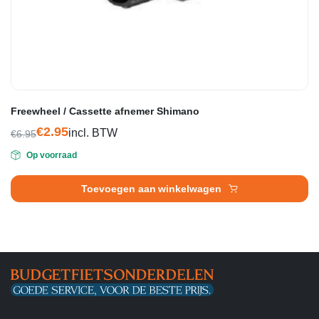
Freewheel / Cassette afnemer Shimano
€
2.95
incl. BTW
€
6.95
Oorspronkelijke
Huidige
Op voorraad
prijs
prijs
was:
is:
Toevoegen aan winkelwagen
€6.95.
€2.95.