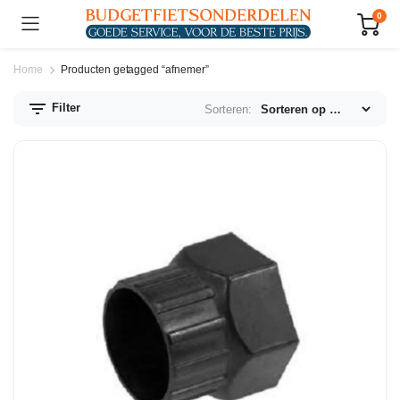
0
Home
Producten getagged “afnemer”
Filter
Sorteren:
n.
x.
js
js