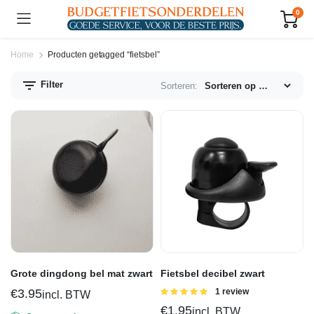
0
Home
Producten getagged “fietsbel”
Filter
Sorteren:
n.
x.
js
js
Grote dingdong bel mat zwart
Fietsbel decibel zwart
€
3.95
Gewaardeerd
1 review
incl. BTW
5.00
uit 5
€
1.95
incl. BTW