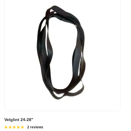
Velglint 24-28”
Gewaardeerd
2 reviews