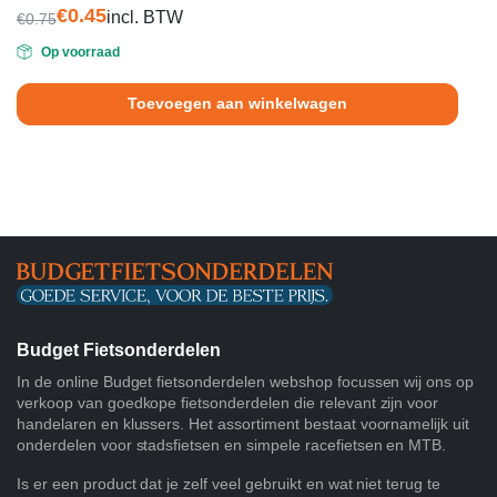
5.00
uit 5
€
0.45
incl. BTW
€
0.75
Oorspronkelijke
Huidige
Op voorraad
prijs
prijs
was:
is:
Toevoegen aan winkelwagen
€0.75.
€0.45.
Budget Fietsonderdelen
In de online Budget fietsonderdelen webshop focussen wij ons op
verkoop van goedkope fietsonderdelen die relevant zijn voor
handelaren en klussers. Het assortiment bestaat voornamelijk uit
onderdelen voor stadsfietsen en simpele racefietsen en MTB.
Is er een product dat je zelf veel gebruikt en wat niet terug te