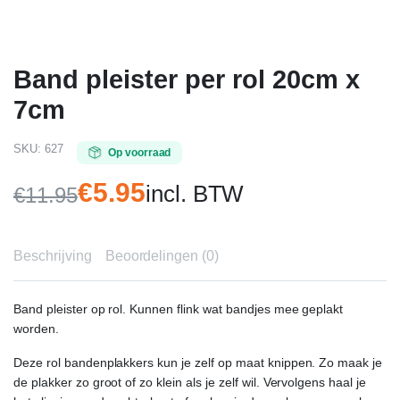
Band pleister per rol 20cm x
7cm
SKU:
627
Op voorraad
€
5.95
incl. BTW
€
11.95
Oorspronkelijke
Huidige
prijs
prijs
Beschrijving
Beoordelingen (0)
was:
is:
€11.95.
€5.95.
Band pleister op rol. Kunnen flink wat bandjes mee geplakt
worden.
Deze rol bandenplakkers kun je zelf op maat knippen. Zo maak je
de plakker zo groot of zo klein als je zelf wil. Vervolgens haal je