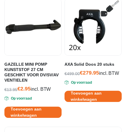
GAZELLE MINI POMP
AXA Solid Doos 20 stuks
KUNSTSTOF 27 CM
€
279.95
incl. BTW
€
499.00
GESCHIKT VOOR DV/SV/AV
Oorspronkelijke
Huidige
VENTIELEN
Op voorraad
prijs
prijs
€
2.95
incl. BTW
€
13.95
was:
is:
Toevoegen aan
Oorspronkelijke
Huidige
€499.00.
€279.95.
Op voorraad
winkelwagen
prijs
prijs
was:
is:
Toevoegen aan
€13.95.
€2.95.
winkelwagen