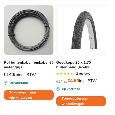
Rol buitenkabel remkabel 30
Goedkope 20 x 1.75
meter grijs
buitenband (47-406)
€
14.95
Gewaardeerd
2 reviews
incl. BTW
4.50
uit 5
€
4.50
incl. BTW
€
14.95
Op voorraad
Oorspronkelijke
Huidige
Op voorraad
prijs
prijs
Toevoegen aan
was:
is:
winkelwagen
Toevoegen aan
€14.95.
€4.50.
winkelwagen