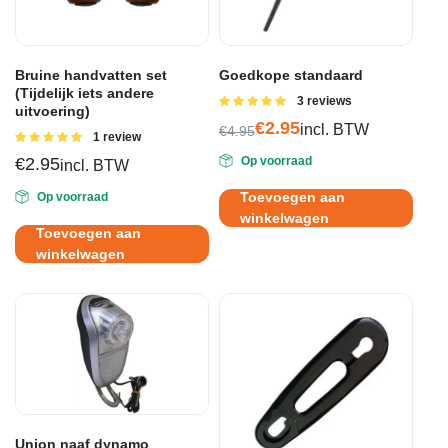
Bruine handvatten set
Goedkope standaard
(Tijdelijk iets andere
Gewaardeerd
3 reviews
uitvoering)
5.00
uit 5
€
2.95
incl. BTW
€
4.95
Gewaardeerd
1 review
Oorspronkelijke
Huidige
5.00
uit 5
€
2.95
Op voorraad
incl. BTW
prijs
prijs
was:
is:
Toevoegen aan
Op voorraad
€4.95.
€2.95.
winkelwagen
Toevoegen aan
winkelwagen
Union naaf dynamo