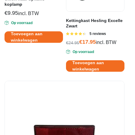
koplamp
€
9.95
incl. BTW
Kettingkast Hesling Excelle
Op voorraad
Zwart
Toevoegen aan
Gewaardeerd
5 reviews
4.40
uit 5
winkelwagen
€
17.95
incl. BTW
€
24.95
Oorspronkelijke
Huidige
Op voorraad
prijs
prijs
was:
is:
Toevoegen aan
€24.95.
€17.95.
winkelwagen