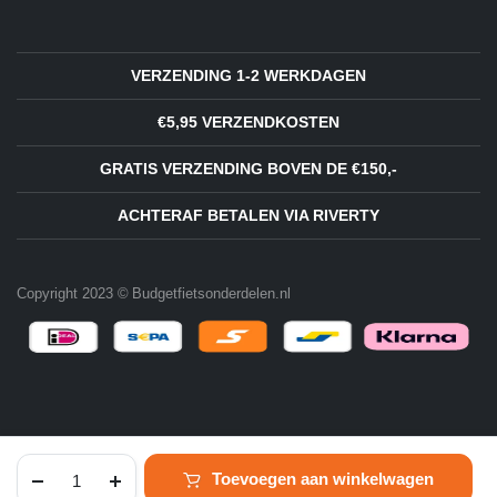
VERZENDING 1-2 WERKDAGEN
€5,95 VERZENDKOSTEN
GRATIS VERZENDING BOVEN DE €150,-
ACHTERAF BETALEN VIA RIVERTY
Copyright 2023 © Budgetfietsonderdelen.nl
Crankset
Toevoegen aan winkelwagen
36T
(Kort,