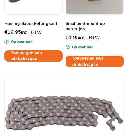
Hesling Saber kettingkast
Smal achterlicht op
batterijen
€
19.95
incl. BTW
€
4.95
incl. BTW
Op voorraad
Op voorraad
Toevoegen aan
Toevoegen aan
winkelwagen
winkelwagen