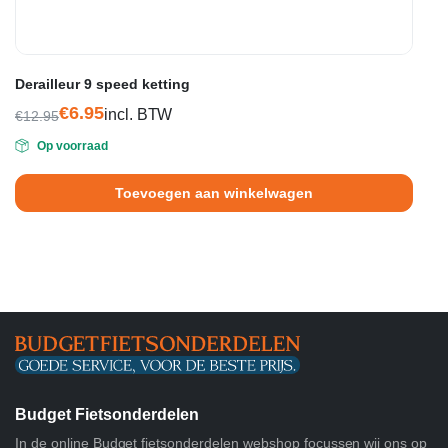
Derailleur 9 speed ketting
€
6.95
incl. BTW
€
12.95
Oorspronkelijke
Huidige
Op voorraad
prijs
prijs
was:
is:
Toevoegen aan winkelwagen
€12.95.
€6.95.
Budget Fietsonderdelen
In de online Budget fietsonderdelen webshop focussen wij ons op