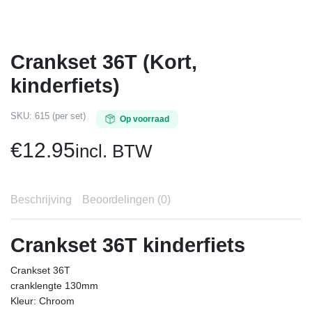
Crankset 36T (Kort,
kinderfiets)
SKU:
615 (per set)
Op voorraad
€
12.95
incl. BTW
Beschrijving
Beoordelingen (0)
Crankset 36T kinderfiets
Crankset 36T
cranklengte 130mm
Kleur: Chroom