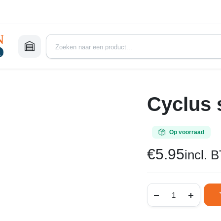
Cyclus 
Op voorraad
€
5.95
incl. 
Cyclus
spuitverf
zwart
glans
aantal