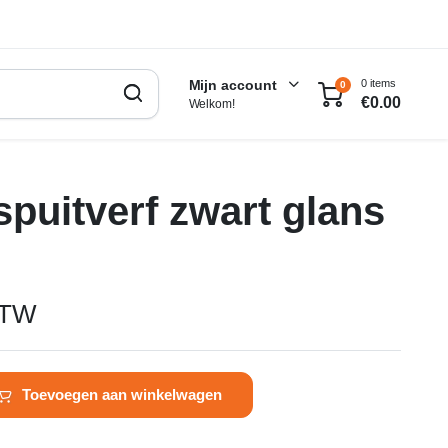
0 items
Mijn account
0
€
0.00
Welkom!
spuitverf zwart glans
BTW
Toevoegen aan winkelwagen