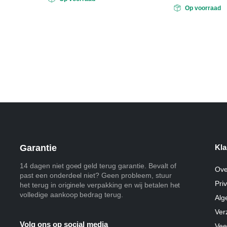
Op voorraad
Garantie
Kla
14 dagen niet goed geld terug garantie. Bevalt of
Ove
past een onderdeel niet? Geen probleem, stuur
Pri
het terug in originele verpakking en wij betalen het
volledige aankoop bedrag terug.
Alg
Ver
Volg ons op social media
Vee