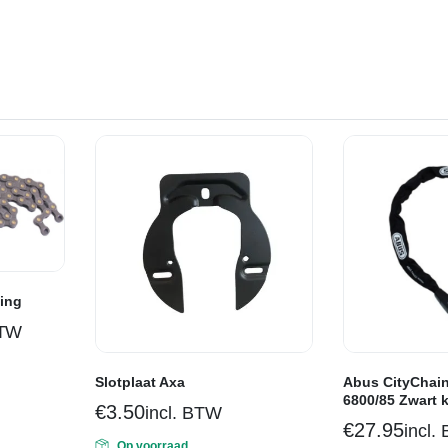
ting
BTW
Slotplaat Axa
Abus CityChain
6800/85 Zwart k
€
3.50
incl. BTW
€
27.95
incl.
Op voorraad