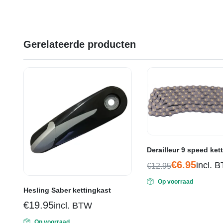
Gerelateerde producten
Derailleur 9 speed ket
€
6.95
incl. 
€
12.95
Oorspronkelijke
Huidige
Op voorraad
prijs
prijs
Hesling Saber kettingkast
was:
is:
€
19.95
incl. BTW
€12.95.
€6.95.
Op voorraad