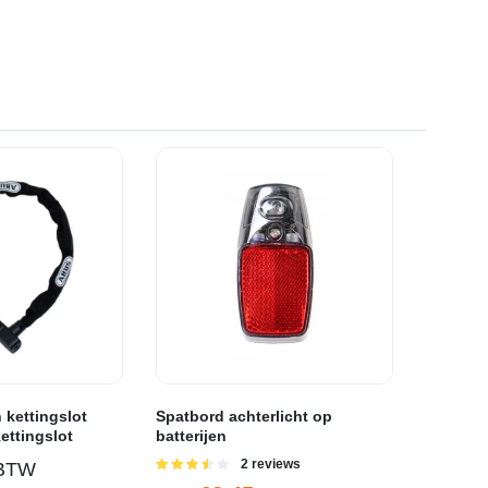
 kettingslot
Spatbord achterlicht op
ettingslot
batterijen
Gewaardeerd
2 reviews
 BTW
3.50
uit