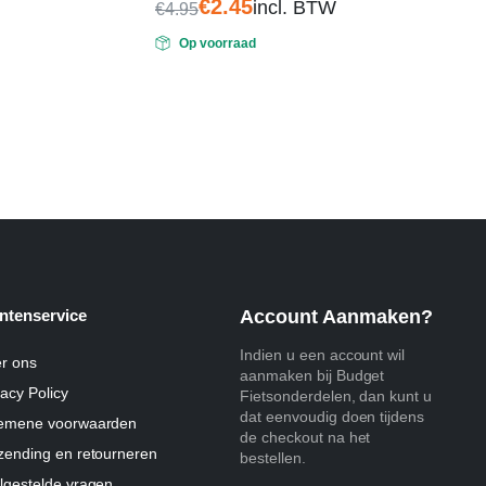
€
2.45
incl. BTW
5
€
4.95
Oorspronkelijke
Huidige
Op voorraad
prijs
prijs
was:
is:
€4.95.
€2.45.
ntenservice
Account Aanmaken?
Indien u een account wil
r ons
aanmaken bij Budget
vacy Policy
Fietsonderdelen, dan kunt u
dat eenvoudig doen tijdens
emene voorwaarden
de checkout na het
zending en retourneren
bestellen.
lgestelde vragen