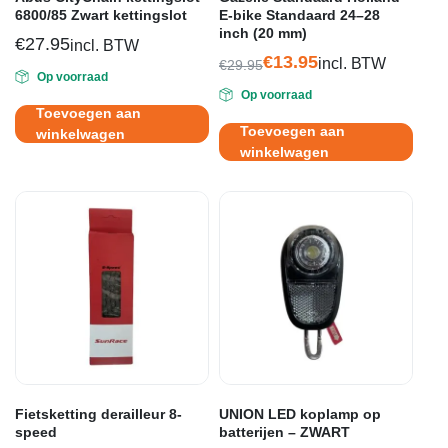
6800/85 Zwart kettingslot
E-bike Standaard 24–28
inch (20 mm)
€
27.95
incl. BTW
€
13.95
incl. BTW
€
29.95
Op voorraad
Oorspronkelijke
Huidige
Op voorraad
prijs
prijs
Toevoegen aan
was:
is:
Toevoegen aan
winkelwagen
€29.95.
€13.95.
winkelwagen
Fietsketting derailleur 8-
UNION LED koplamp op
speed
batterijen – ZWART