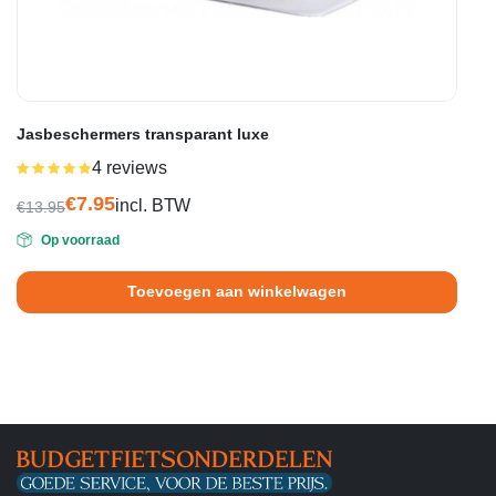
Jasbeschermers transparant luxe
4 reviews
Gewaardeerd
5.00
uit 5
€
7.95
incl. BTW
€
13.95
Oorspronkelijke
Huidige
Op voorraad
prijs
prijs
was:
is:
Toevoegen aan winkelwagen
€13.95.
€7.95.