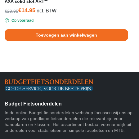
AXA solid slot ART**
€
14.95
incl. BTW
€
29.95
Oorspronkelijke
Huidige
Op voorraad
prijs
prijs
was:
is:
Toevoegen aan winkelwagen
€29.95.
€14.95.
Budget Fietsonderdelen
In de online Budget fietsonderdelen webshop focussen wij ons op
verkoop van goedkope fietsonderdelen die relevant zijn voor
handelaren en klussers. Het assortiment bestaat voornamelijk uit
onderdelen voor stadsfietsen en simpele racefietsen en MTB.