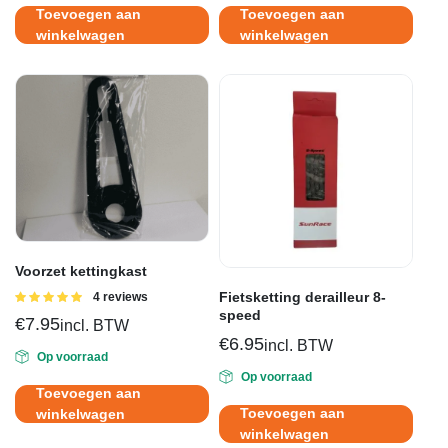
Toevoegen aan
Toevoegen aan
winkelwagen
winkelwagen
Voorzet kettingkast
Fietsketting derailleur 8-
Gewaardeerd
4 reviews
5.00
uit 5
speed
€
7.95
incl. BTW
€
6.95
incl. BTW
Op voorraad
Op voorraad
Toevoegen aan
Toevoegen aan
winkelwagen
winkelwagen