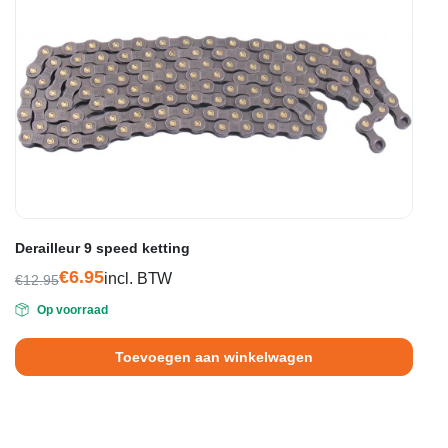
Derailleur 9 speed ketting
€
6.95
incl. BTW
€
12.95
Oorspronkelijke
Huidige
Op voorraad
prijs
prijs
was:
is:
Toevoegen aan winkelwagen
€12.95.
€6.95.