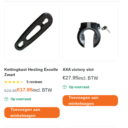
Kettingkast Hesling Excelle
AXA victory slot
Zwart
€
27.95
incl. BTW
Gewaardeerd
5 reviews
4.40
uit 5
Op voorraad
€
17.95
incl. BTW
€
24.95
Oorspronkelijke
Huidige
Toevoegen aan
Op voorraad
prijs
prijs
winkelwagen
was:
is:
Toevoegen aan
€24.95.
€17.95.
winkelwagen