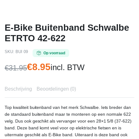
E-Bike Buitenband Schwalbe
ETRTO 42-622
SKU:
BUI 09
Op voorraad
€
8.95
incl. BTW
€
31.95
Oorspronkelijke
Huidige
prijs
prijs
Beschrijving
Beoordelingen (0)
was:
is:
€31.95.
€8.95.
Top kwaliteit buitenband van het merk Schwalbe. Iets breder dan
de standaard buitenband maar te monteren op een normale 622
velg. Dus ook geschikt als vervanger voor een 28×1 5/8 (37-622)
band. Deze band komt veel voor op elektrische fietsen en is
uitermate geschikt als E-Bike band. Uiteraard is deze band ook