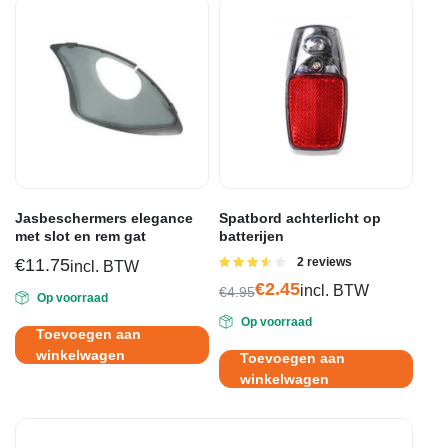
Jasbeschermers elegance
Spatbord achterlicht op
met slot en rem gat
batterijen
€
11.75
Gewaardeerd
2 reviews
incl. BTW
3.50
uit
€
2.45
incl. BTW
5
€
4.95
Op voorraad
Oorspronkelijke
Huidige
Op voorraad
prijs
prijs
Toevoegen aan
was:
is:
winkelwagen
Toevoegen aan
€4.95.
€2.45.
winkelwagen