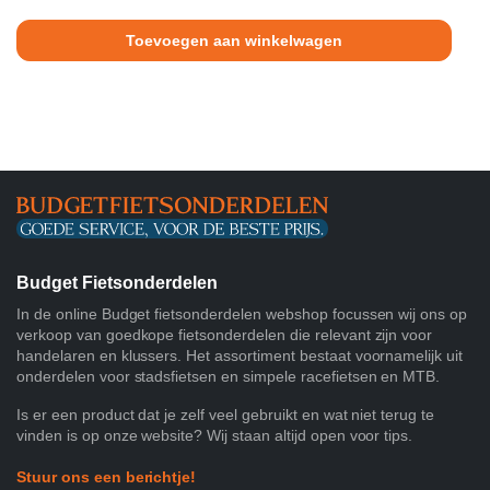
was:
is:
Toevoegen aan winkelwagen
€24.95.
€17.95.
Budget Fietsonderdelen
In de online Budget fietsonderdelen webshop focussen wij ons op
verkoop van goedkope fietsonderdelen die relevant zijn voor
handelaren en klussers. Het assortiment bestaat voornamelijk uit
onderdelen voor stadsfietsen en simpele racefietsen en MTB.
Is er een product dat je zelf veel gebruikt en wat niet terug te
vinden is op onze website? Wij staan altijd open voor tips.
Stuur ons een berichtje!