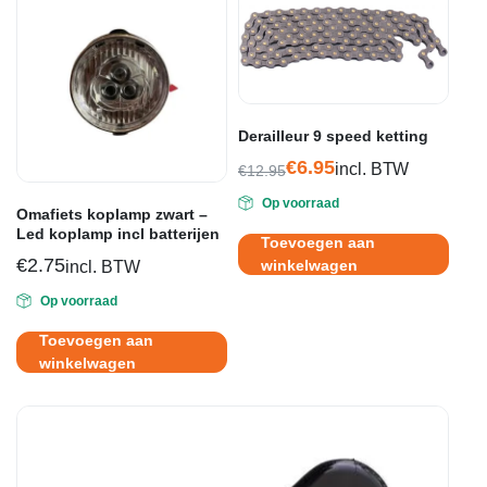
Derailleur 9 speed ketting
€
6.95
incl. BTW
€
12.95
Oorspronkelijke
Huidige
Op voorraad
prijs
prijs
Omafiets koplamp zwart –
was:
is:
Led koplamp incl batterijen
Toevoegen aan
€12.95.
€6.95.
€
2.75
winkelwagen
incl. BTW
Op voorraad
Toevoegen aan
winkelwagen