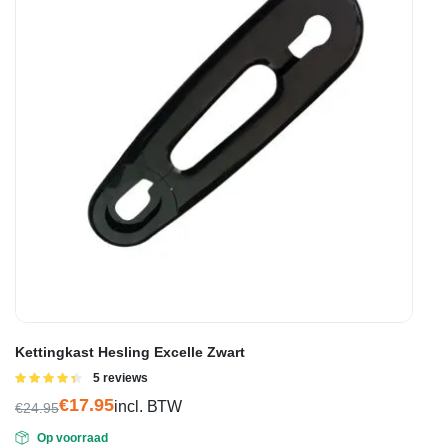
Kettingkast Hesling Excelle Zwart
Gewaardeerd
5 reviews
4.40
uit 5
€
17.95
incl. BTW
€
24.95
Oorspronkelijke
Huidige
Op voorraad
prijs
prijs