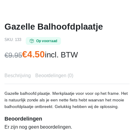
Gazelle Balhoofdplaatje
SKU:
133
Op voorraad
€
4.50
incl. BTW
€
9.95
Oorspronkelijke
Huidige
prijs
prijs
Beschrijving
Beoordelingen (0)
was:
is:
€9.95.
€4.50.
Gazelle balhoofd plaatje. Merkplaatje voor voor op het frame. Het
is natuurlijk zonde als je een nette fiets hebt waarvan het mooie
balhoofdplaatje ontbreekt. Gelukkig hebben wij de oplossing.
Beoordelingen
Er zijn nog geen beoordelingen.