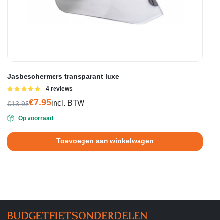
Jasbeschermers transparant luxe
Gewaardeerd
4 reviews
5.00
uit 5
€
7.95
incl. BTW
€
13.95
Oorspronkelijke
Huidige
Op voorraad
prijs
prijs
was:
is:
Toevoegen aan winkelwagen
€13.95.
€7.95.