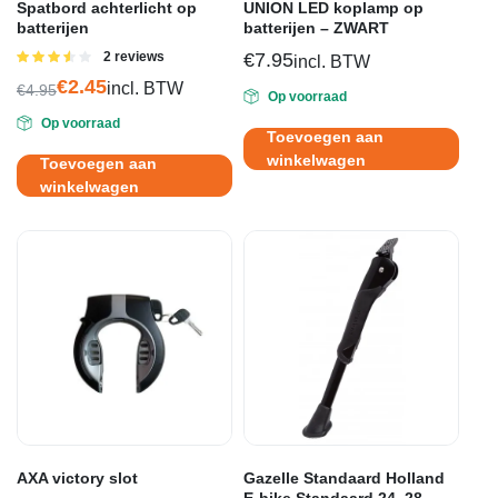
Spatbord achterlicht op
UNION LED koplamp op
batterijen
batterijen – ZWART
Gewaardeerd
2 reviews
€
7.95
incl. BTW
3.50
uit
€
2.45
incl. BTW
5
€
4.95
Op voorraad
Oorspronkelijke
Huidige
Op voorraad
prijs
prijs
Toevoegen aan
was:
is:
winkelwagen
Toevoegen aan
€4.95.
€2.45.
winkelwagen
AXA victory slot
Gazelle Standaard Holland
E-bike Standaard 24–28