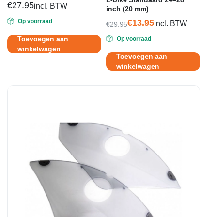
€
27.95
incl. BTW
inch (20 mm)
Op voorraad
€
13.95
incl. BTW
€
29.95
Oorspronkelijke
Huidige
Toevoegen aan
Op voorraad
prijs
prijs
winkelwagen
was:
is:
Toevoegen aan
€29.95.
€13.95.
winkelwagen