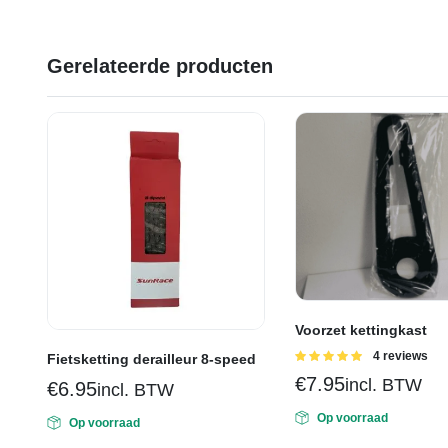
Gerelateerde producten
Voorzet kettingkast
Gewaardeerd
4 reviews
Fietsketting derailleur 8-speed
5.00
uit 5
€
7.95
incl. BTW
€
6.95
incl. BTW
Op voorraad
Op voorraad