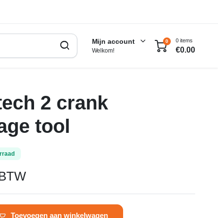
0 items
Mijn account
0
€
0.00
Welkom!
tech 2 crank
ge tool
rraad
. BTW
Toevoegen aan winkelwagen