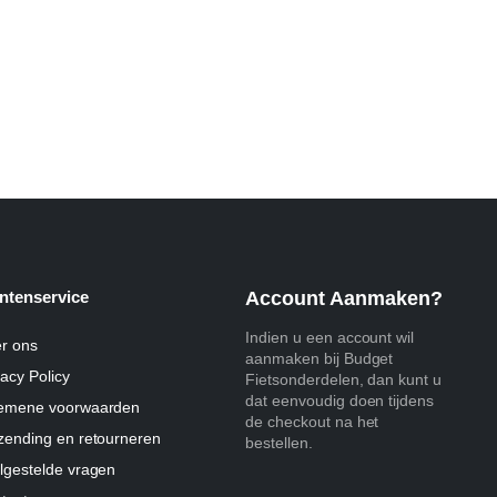
was:
is:
€29.95.
€14.95.
ntenservice
Account Aanmaken?
Indien u een account wil
r ons
aanmaken bij Budget
vacy Policy
Fietsonderdelen, dan kunt u
dat eenvoudig doen tijdens
emene voorwaarden
de checkout na het
zending en retourneren
bestellen.
lgestelde vragen