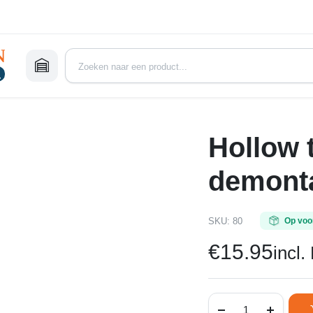
Hollow 
demonta
SKU:
80
Op voo
€
15.95
incl
Hollow
tech