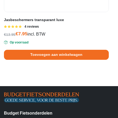
Jasbeschermers transparant luxe
Gewaardeerd
4 reviews
5.00
uit 5
€
7.95
incl. BTW
€
13.95
Oorspronkelijke
Huidige
Op voorraad
prijs
prijs
was:
is:
Toevoegen aan winkelwagen
€13.95.
€7.95.
Budget Fietsonderdelen