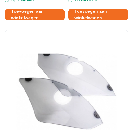
prijs
prijs
was:
is:
Toevoegen aan
Toevoegen aan
€32.95.
€23.95.
winkelwagen
winkelwagen