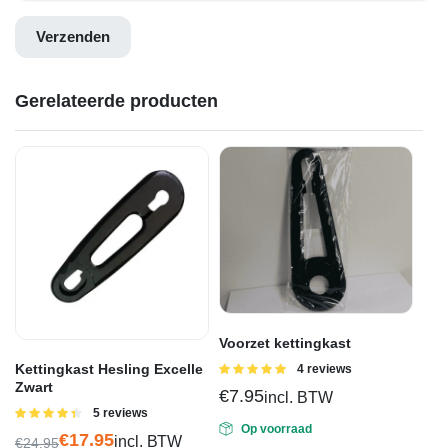
Gerelateerde producten
Voorzet kettingkast
Kettingkast Hesling Excelle
Gewaardeerd
4 reviews
5.00
uit 5
Zwart
€
7.95
incl. BTW
Gewaardeerd
5 reviews
4.40
uit 5
Op voorraad
€
17.95
incl. BTW
€
24.95