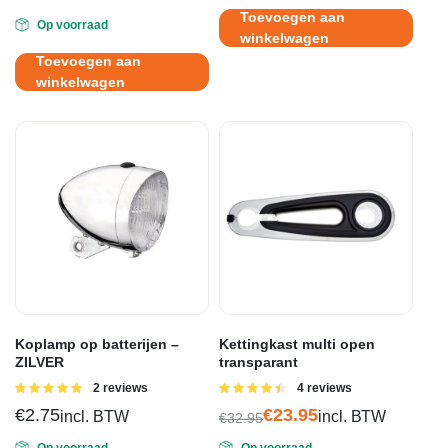
Oorspronkelijke
Huidige
Toevoegen aan
Op voorraad
prijs
prijs
winkelwagen
was:
is:
Toevoegen aan
€24.95.
€17.95.
winkelwagen
Koplamp op batterijen –
Kettingkast multi open
ZILVER
transparant
Gewaardeerd
2 reviews
Gewaardeerd
4 reviews
5.00
uit 5
4.50
uit 5
€
2.75
€
23.95
incl. BTW
incl. BTW
€
32.95
Oorspronkelijke
Huidige
Op voorraad
Op voorraad