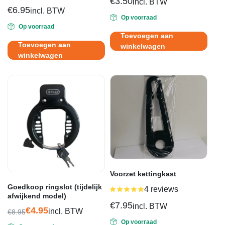
€
3.50
incl. BTW
€
6.95
incl. BTW
Op voorraad
Op voorraad
Toevoegen aan
Toevoegen aan
winkelwagen
winkelwagen
Voorzet kettingkast
Goedkoop ringslot (tijdelijk
4 reviews
Gewaardeerd
afwijkend model)
5.00
uit 5
€
7.95
incl. BTW
€
4.95
incl. BTW
€
8.95
Oorspronkelijke
Huidige
Op voorraad