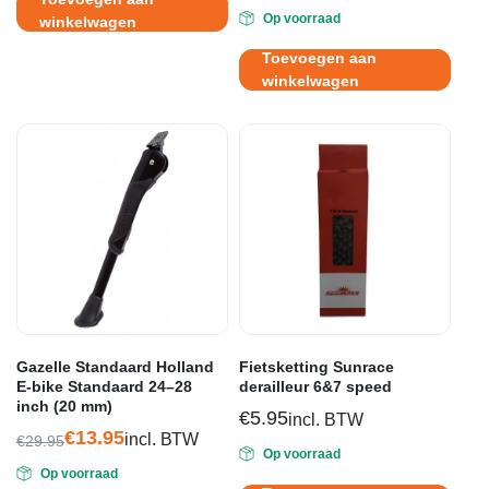
Oorspronkelijke
Huidige
Op voorraad
winkelwagen
prijs
prijs
was:
is:
Toevoegen aan
€29.95.
€14.95.
winkelwagen
Gazelle Standaard Holland
Fietsketting Sunrace
E-bike Standaard 24–28
derailleur 6&7 speed
inch (20 mm)
€
5.95
incl. BTW
€
13.95
incl. BTW
€
29.95
Op voorraad
Oorspronkelijke
Huidige
Op voorraad
prijs
prijs