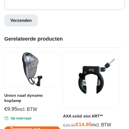
Gerelateerde producten
Union naaf dynamo
koplamp
€
9.95
incl. BTW
AXA solid slot ART**
Op voorraad
€
14.95
incl. BTW
€
29.95
Toevoegen aan