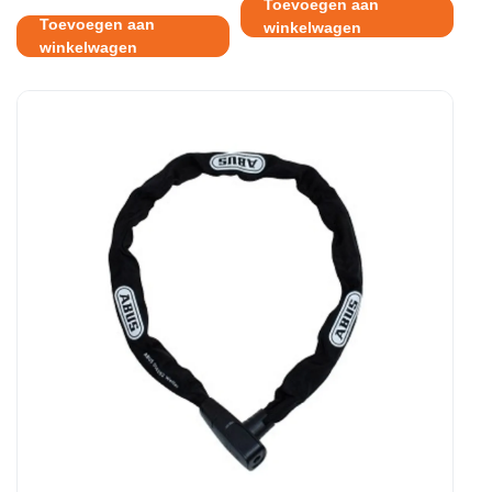
Toevoegen aan
was:
is:
Toevoegen aan
winkelwagen
€29.95.
€13.95.
winkelwagen