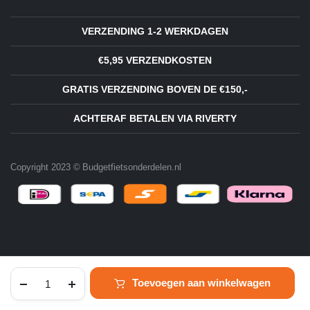
VERZENDING 1-2 WERKDAGEN
€5,95 VERZENDKOSTEN
GRATIS VERZENDING BOVEN DE €150,-
ACHTERAF BETALEN VIA RIVERTY
Copyright 2023 © Budgetfietsonderdelen.nl
linker
Toevoegen aan winkelwagen
crank
staal
HOME
ZOEKEN
ACCOUNT
FILTER
zwart