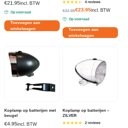
€
21.95
Gewaardeerd
4 reviews
incl. BTW
4.50
uit 5
€
23.95
incl. BTW
€
32.95
Op voorraad
Oorspronkelijke
Huidige
Op voorraad
prijs
prijs
Toevoegen aan
was:
is:
winkelwagen
Toevoegen aan
€32.95.
€23.95.
winkelwagen
Koplamp op batterijen met
Koplamp op batterijen –
beugel
ZILVER
€
4.95
Gewaardeerd
2 reviews
incl. BTW
5.00
uit 5