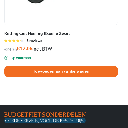
Kettingkast Hesling Excelle Zwart
Gewaardeerd
5 reviews
4.40
uit 5
€
17.95
incl. BTW
€
24.95
Oorspronkelijke
Huidige
Op voorraad
prijs
prijs
was:
is:
Toevoegen aan winkelwagen
€24.95.
€17.95.