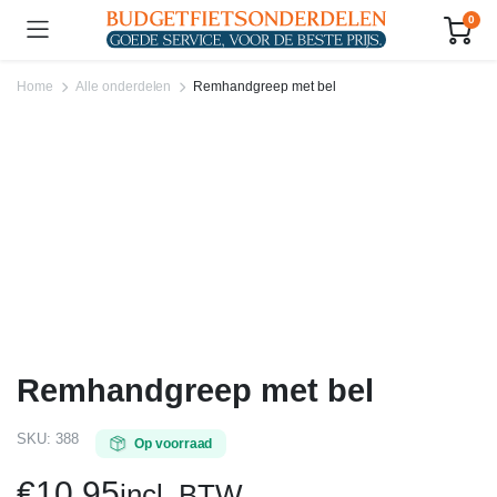
0
Home
Alle onderdelen
Remhandgreep met bel
Remhandgreep met bel
SKU:
388
Op voorraad
€
10.95
incl. BTW