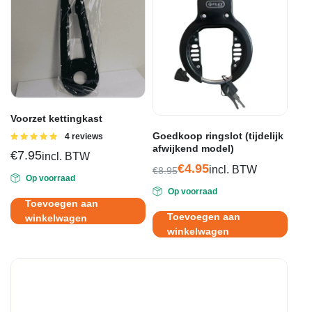
Voorzet kettingkast
Goedkoop ringslot (tijdelijk
Gewaardeerd
4 reviews
5.00
uit 5
afwijkend model)
€
7.95
incl. BTW
€
4.95
incl. BTW
€
8.95
Op voorraad
Oorspronkelijke
Huidige
Op voorraad
prijs
prijs
Toevoegen aan
was:
is:
Toevoegen aan
winkelwagen
€8.95.
€4.95.
winkelwagen