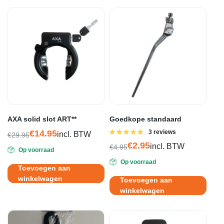
AXA solid slot ART**
Goedkope standaard
€
14.95
Gewaardeerd
3 reviews
incl. BTW
€
29.95
5.00
uit 5
Oorspronkelijke
Huidige
€
2.95
incl. BTW
€
4.95
Op voorraad
prijs
prijs
Oorspronkelijke
Huidige
Op voorraad
was:
is:
prijs
prijs
Toevoegen aan
€29.95.
€14.95.
was:
is:
winkelwagen
Toevoegen aan
€4.95.
€2.95.
winkelwagen