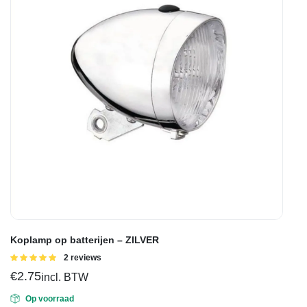
Koplamp op batterijen – ZILVER
Gewaardeerd
2 reviews
5.00
uit 5
€
2.75
incl. BTW
Op voorraad