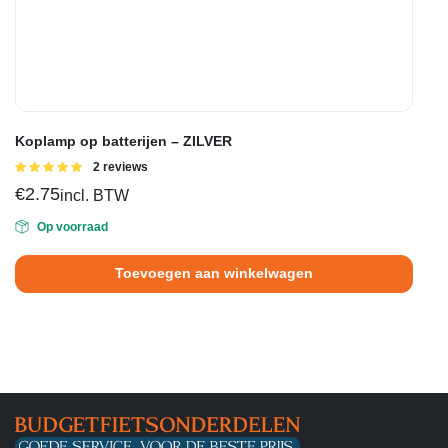
Koplamp op batterijen – ZILVER
Gewaardeerd
2 reviews
5.00
uit 5
€
2.75
incl. BTW
Op voorraad
Toevoegen aan winkelwagen