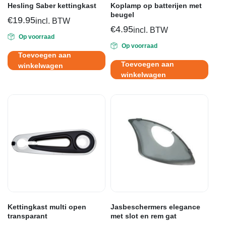
Hesling Saber kettingkast
Koplamp op batterijen met
beugel
€
19.95
incl. BTW
€
4.95
incl. BTW
Op voorraad
Op voorraad
Toevoegen aan
Toevoegen aan
winkelwagen
winkelwagen
Kettingkast multi open
Jasbeschermers elegance
transparant
met slot en rem gat