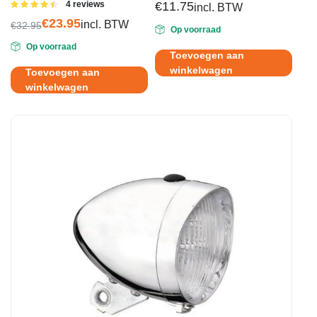
Gewaardeerd
4 reviews
€
11.75
incl. BTW
4.50
uit 5
€
23.95
incl. BTW
€
32.95
Op voorraad
Oorspronkelijke
Huidige
Op voorraad
prijs
prijs
Toevoegen aan
was:
is:
winkelwagen
Toevoegen aan
€32.95.
€23.95.
winkelwagen