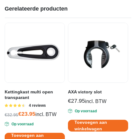
Gerelateerde producten
Kettingkast multi open
AXA victory slot
transparant
€
27.95
incl. BTW
Gewaardeerd
4 reviews
4.50
uit 5
Op voorraad
€
23.95
incl. BTW
€
32.95
Oorspronkelijke
Huidige
Toevoegen aan
Op voorraad
prijs
prijs
winkelwagen
was:
is:
Toevoegen aan