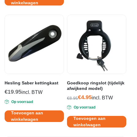
€32.95.
€23.95.
winkelwagen
Hesling Saber kettingkast
Goedkoop ringslot (tijdelijk
afwijkend model)
€
19.95
incl. BTW
€
4.95
incl. BTW
€
8.95
Op voorraad
Oorspronkelijke
Huidige
Op voorraad
prijs
prijs
Toevoegen aan
was:
is:
Toevoegen aan
winkelwagen
€8.95.
€4.95.
winkelwagen