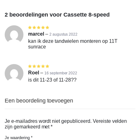
2 beoordelingen voor
Cassette 8-speed
Gewaardeerd
5
uit 5
marcel
–
2 augustus 2022
kan ik deze tandwielen monteren op 11T
sunrace
Gewaardeerd
5
uit 5
Roel
–
16 september 2022
is dit 11-23 of 11-28??
Een beoordeling toevoegen
Je e-mailadres wordt niet gepubliceerd.
Vereiste velden
zijn gemarkeerd met
*
Je waardering
*