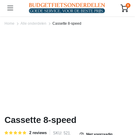
0
Home
Alle onderdelen
Cassette 8-speed
Cassette 8-speed
Gewaardeerd
2
2
reviews
SKU:
521.
Niet voorraadig