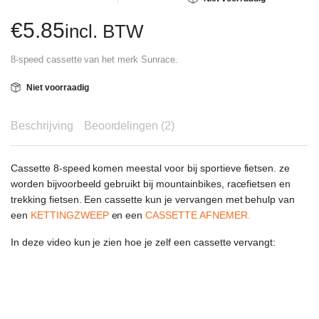
5.00
op 5
gebaseerd
€
5.85
incl. BTW
op
klant
waarderingen
8-speed cassette van het merk Sunrace.
Niet voorraadig
Beschrijving
Beoordelingen (2)
Cassette 8-speed komen meestal voor bij sportieve fietsen. ze
worden bijvoorbeeld gebruikt bij mountainbikes, racefietsen en
trekking fietsen. Een cassette kun je vervangen met behulp van
een
KETTINGZWEEP
en een
CASSETTE AFNEMER.
In deze video kun je zien hoe je zelf een cassette vervangt: