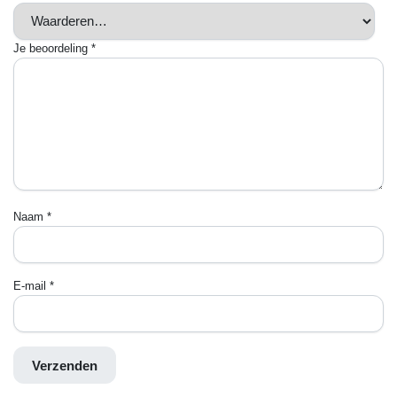
Je beoordeling
*
Naam
*
E-mail
*