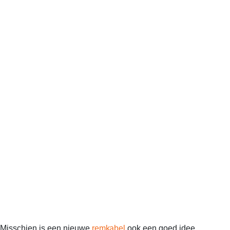
? Misschien is een nieuwe
remkabel
ook een goed idee.