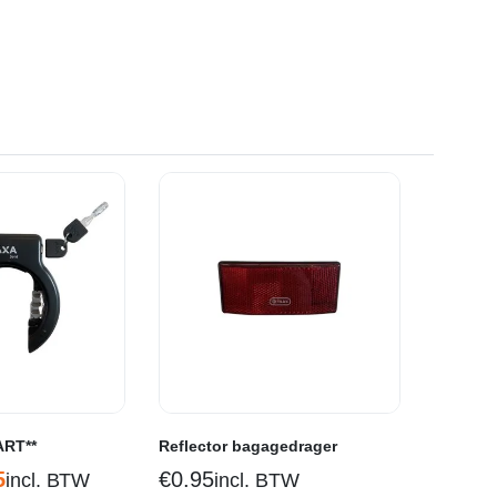
ART**
Reflector bagagedrager
5
€
0.95
incl. BTW
incl. BTW