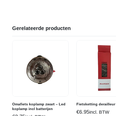
Gerelateerde producten
Omafiets koplamp zwart – Led
Fietsketting derailleu
koplamp incl batterijen
€
6.95
incl. BTW