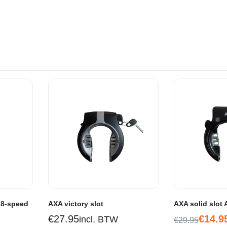
r 8-speed
AXA victory slot
AXA solid slot 
€
27.95
€
14.9
incl. BTW
€
29.95