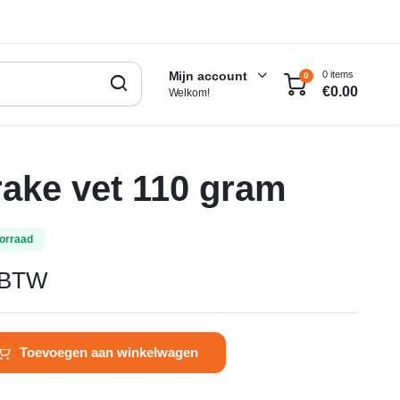
0 items
Mijn account
0
€
0.00
Welkom!
rake vet 110 gram
orraad
. BTW
Toevoegen aan winkelwagen